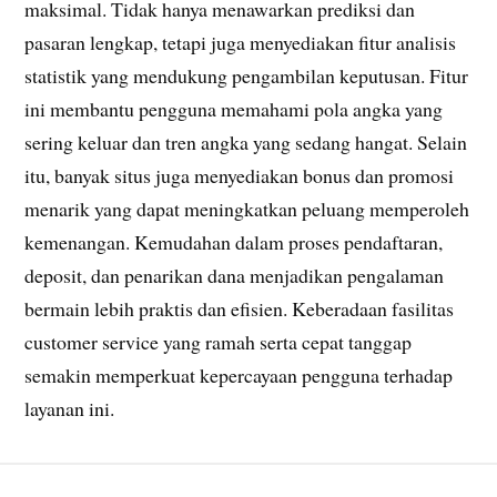
maksimal. Tidak hanya menawarkan prediksi dan
pasaran lengkap, tetapi juga menyediakan fitur analisis
statistik yang mendukung pengambilan keputusan. Fitur
ini membantu pengguna memahami pola angka yang
sering keluar dan tren angka yang sedang hangat. Selain
itu, banyak situs juga menyediakan bonus dan promosi
menarik yang dapat meningkatkan peluang memperoleh
kemenangan. Kemudahan dalam proses pendaftaran,
deposit, dan penarikan dana menjadikan pengalaman
bermain lebih praktis dan efisien. Keberadaan fasilitas
customer service yang ramah serta cepat tanggap
semakin memperkuat kepercayaan pengguna terhadap
layanan ini.