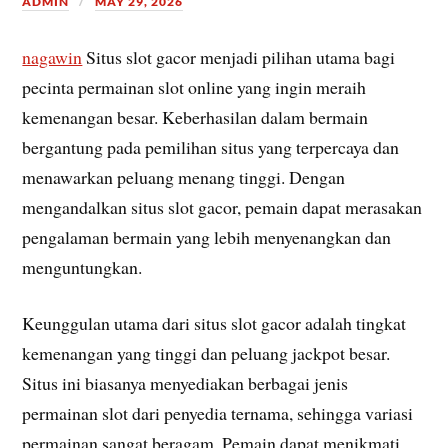
ADMIN
MAY 29, 2026
nagawin
Situs slot gacor menjadi pilihan utama bagi
pecinta permainan slot online yang ingin meraih
kemenangan besar. Keberhasilan dalam bermain
bergantung pada pemilihan situs yang terpercaya dan
menawarkan peluang menang tinggi. Dengan
mengandalkan situs slot gacor, pemain dapat merasakan
pengalaman bermain yang lebih menyenangkan dan
menguntungkan.
Keunggulan utama dari situs slot gacor adalah tingkat
kemenangan yang tinggi dan peluang jackpot besar.
Situs ini biasanya menyediakan berbagai jenis
permainan slot dari penyedia ternama, sehingga variasi
permainan sangat beragam. Pemain dapat menikmati