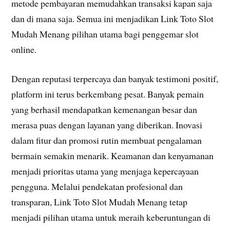
metode pembayaran memudahkan transaksi kapan saja
dan di mana saja. Semua ini menjadikan Link Toto Slot
Mudah Menang pilihan utama bagi penggemar slot
online.
Dengan reputasi terpercaya dan banyak testimoni positif,
platform ini terus berkembang pesat. Banyak pemain
yang berhasil mendapatkan kemenangan besar dan
merasa puas dengan layanan yang diberikan. Inovasi
dalam fitur dan promosi rutin membuat pengalaman
bermain semakin menarik. Keamanan dan kenyamanan
menjadi prioritas utama yang menjaga kepercayaan
pengguna. Melalui pendekatan profesional dan
transparan, Link Toto Slot Mudah Menang tetap
menjadi pilihan utama untuk meraih keberuntungan di