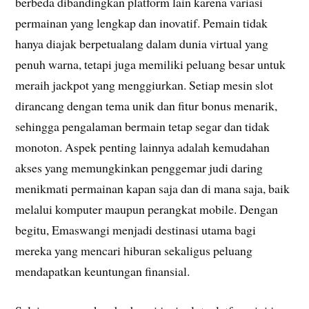
berbeda dibandingkan platform lain karena variasi
permainan yang lengkap dan inovatif. Pemain tidak
hanya diajak berpetualang dalam dunia virtual yang
penuh warna, tetapi juga memiliki peluang besar untuk
meraih jackpot yang menggiurkan. Setiap mesin slot
dirancang dengan tema unik dan fitur bonus menarik,
sehingga pengalaman bermain tetap segar dan tidak
monoton. Aspek penting lainnya adalah kemudahan
akses yang memungkinkan penggemar judi daring
menikmati permainan kapan saja dan di mana saja, baik
melalui komputer maupun perangkat mobile. Dengan
begitu, Emaswangi menjadi destinasi utama bagi
mereka yang mencari hiburan sekaligus peluang
mendapatkan keuntungan finansial.