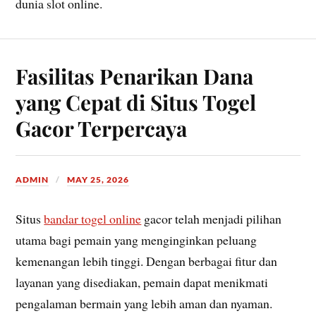
dunia slot online.
Fasilitas Penarikan Dana
yang Cepat di Situs Togel
Gacor Terpercaya
ADMIN
MAY 25, 2026
Situs
bandar togel online
gacor telah menjadi pilihan
utama bagi pemain yang menginginkan peluang
kemenangan lebih tinggi. Dengan berbagai fitur dan
layanan yang disediakan, pemain dapat menikmati
pengalaman bermain yang lebih aman dan nyaman.