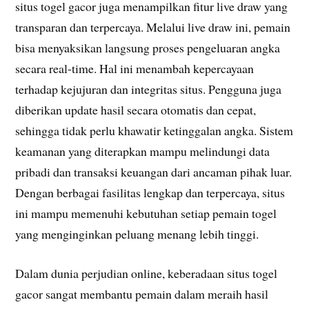
situs togel gacor juga menampilkan fitur live draw yang
transparan dan terpercaya. Melalui live draw ini, pemain
bisa menyaksikan langsung proses pengeluaran angka
secara real-time. Hal ini menambah kepercayaan
terhadap kejujuran dan integritas situs. Pengguna juga
diberikan update hasil secara otomatis dan cepat,
sehingga tidak perlu khawatir ketinggalan angka. Sistem
keamanan yang diterapkan mampu melindungi data
pribadi dan transaksi keuangan dari ancaman pihak luar.
Dengan berbagai fasilitas lengkap dan terpercaya, situs
ini mampu memenuhi kebutuhan setiap pemain togel
yang menginginkan peluang menang lebih tinggi.
Dalam dunia perjudian online, keberadaan situs togel
gacor sangat membantu pemain dalam meraih hasil