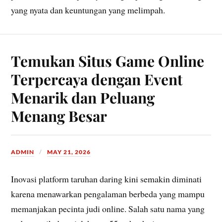
yang nyata dan keuntungan yang melimpah.
Temukan Situs Game Online
Terpercaya dengan Event
Menarik dan Peluang
Menang Besar
ADMIN
MAY 21, 2026
Inovasi platform taruhan daring kini semakin diminati
karena menawarkan pengalaman berbeda yang mampu
memanjakan pecinta judi online. Salah satu nama yang