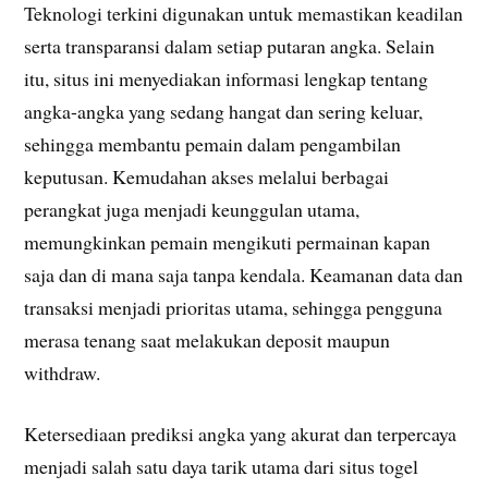
Teknologi terkini digunakan untuk memastikan keadilan
serta transparansi dalam setiap putaran angka. Selain
itu, situs ini menyediakan informasi lengkap tentang
angka-angka yang sedang hangat dan sering keluar,
sehingga membantu pemain dalam pengambilan
keputusan. Kemudahan akses melalui berbagai
perangkat juga menjadi keunggulan utama,
memungkinkan pemain mengikuti permainan kapan
saja dan di mana saja tanpa kendala. Keamanan data dan
transaksi menjadi prioritas utama, sehingga pengguna
merasa tenang saat melakukan deposit maupun
withdraw.
Ketersediaan prediksi angka yang akurat dan terpercaya
menjadi salah satu daya tarik utama dari situs togel