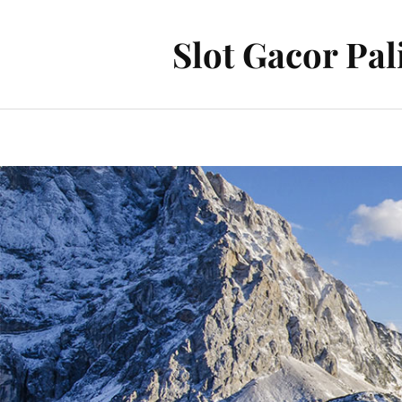
Slot Gacor P