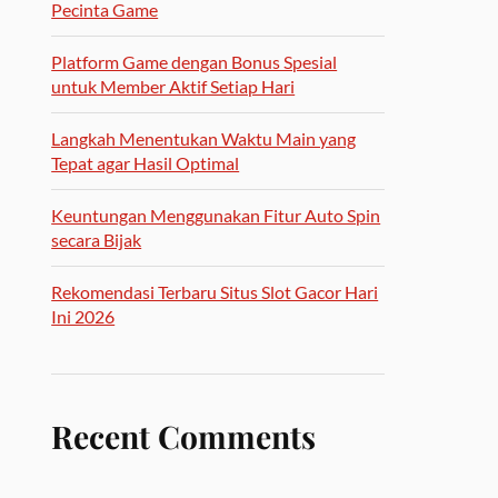
Pecinta Game
Platform Game dengan Bonus Spesial
untuk Member Aktif Setiap Hari
Langkah Menentukan Waktu Main yang
Tepat agar Hasil Optimal
Keuntungan Menggunakan Fitur Auto Spin
secara Bijak
Rekomendasi Terbaru Situs Slot Gacor Hari
Ini 2026
Recent Comments