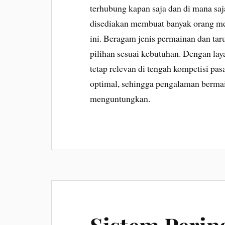
terhubung kapan saja dan di mana saja
disediakan membuat banyak orang me
ini. Beragam jenis permainan dan tar
pilihan sesuai kebutuhan. Dengan laya
tetap relevan di tengah kompetisi pas
optimal, sehingga pengalaman berma
menguntungkan.