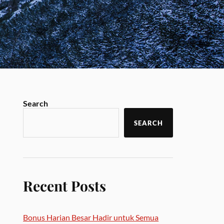
Search
SEARCH
Recent Posts
Bonus Harian Besar Hadir untuk Semua