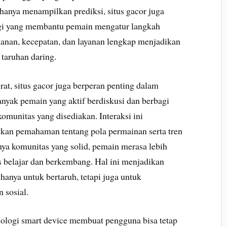
hanya menampilkan prediksi, situs gacor juga
tegi yang membantu pemain mengatur langkah
anan, kecepatan, dan layanan lengkap menjadikan
s taruhan daring.
at, situs gacor juga berperan penting dalam
yak pemain yang aktif berdiskusi dan berbagi
omunitas yang disediakan. Interaksi ini
an pemahaman tentang pola permainan serta tren
nya komunitas yang solid, pemain merasa lebih
s belajar dan berkembang. Hal ini menjadikan
 hanya untuk bertaruh, tetapi juga untuk
 sosial.
logi smart device membuat pengguna bisa tetap