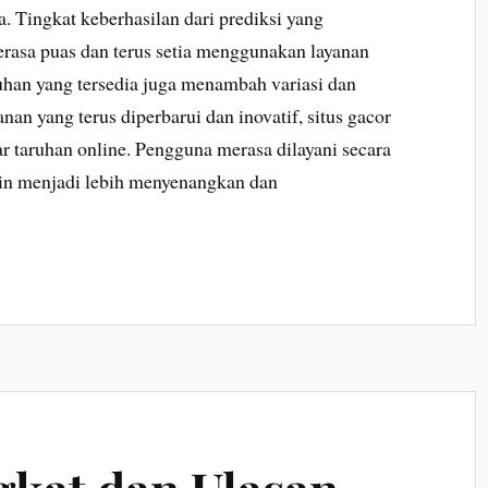
. Tingkat keberhasilan dari prediksi yang
rasa puas dan terus setia menggunakan layanan
uhan yang tersedia juga menambah variasi dan
nan yang terus diperbarui dan inovatif, situs gacor
ar taruhan online. Pengguna merasa dilayani secara
in menjadi lebih menyenangkan dan