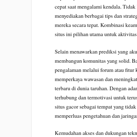
cepat saat mengalami kendala. Tidak 
menyediakan berbagai tips dan stra
mereka secara tepat. Kombinasi keam
situs ini pilihan utama untuk aktivita
Selain menawarkan prediksi yang akur
membangun komunitas yang solid. Ban
pengalaman melalui forum atau fitur k
memperkaya wawasan dan meningkatk
terbaru di dunia taruhan. Dengan ada
terhubung dan termotivasi untuk teru
situs gacor sebagai tempat yang tidak
memperluas pengetahuan dan jaringan
Kemudahan akses dan dukungan tekno