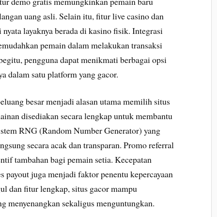
Fitur demo gratis memungkinkan pemain baru
gan uang asli. Selain itu, fitur live casino dan
yata layaknya berada di kasino fisik. Integrasi
emudahkan pemain dalam melakukan transaksi
 begitu, pengguna dapat menikmati berbagai opsi
a dalam satu platform yang gacor.
peluang besar menjadi alasan utama memilih situs
ermainan disediakan secara lengkap untuk membantu
 Sistem RNG (Random Number Generator) yang
ngsung secara acak dan transparan. Promo referral
ntif tambahan bagi pemain setia. Kecepatan
s payout juga menjadi faktor penentu kepercayaan
l dan fitur lengkap, situs gacor mampu
ng menyenangkan sekaligus menguntungkan.