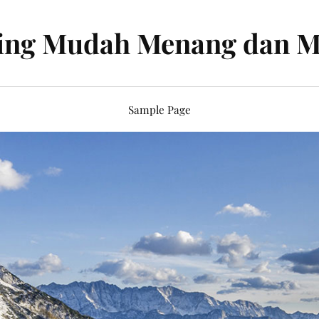
aling Mudah Menang dan 
Sample Page