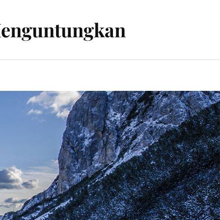
Menguntungkan