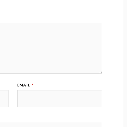
EMAIL
*