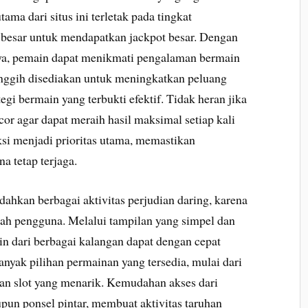
ma dari situs ini terletak pada tingkat
 besar untuk mendapatkan jackpot besar. Dengan
caya, pemain dapat menikmati pengalaman bermain
canggih disediakan untuk meningkatkan peluang
tegi bermain yang terbukti efektif. Tidak heran jika
acor agar dapat meraih hasil maksimal setiap kali
ksi menjadi prioritas utama, memastikan
 tetap terjaga.
ahkan berbagai aktivitas perjudian daring, karena
mah pengguna. Melalui tampilan yang simpel dan
n dari berbagai kalangan dapat dengan cepat
anyak pilihan permainan yang tersedia, mulai dari
nan slot yang menarik. Kemudahan akses dari
pun ponsel pintar, membuat aktivitas taruhan