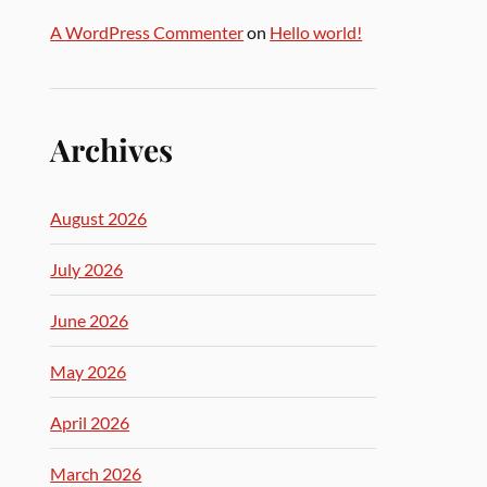
A WordPress Commenter
on
Hello world!
Archives
August 2026
July 2026
June 2026
May 2026
April 2026
March 2026