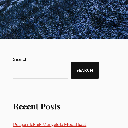
Search
SEARCH
Recent Posts
Pelajari Teknik Mengelola Modal Saat