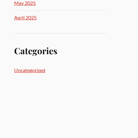
May 2025
April 2025
Categories
Uncategorized