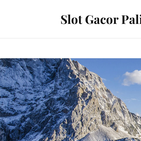
Slot Gacor P