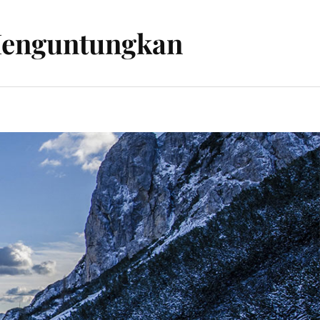
Menguntungkan