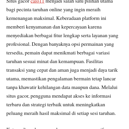
Situs gacor
calo11
menjadi salah satu pilihan utama
bagi pecinta taruhan online yang ingin meraih
kemenangan maksimal. Keberadaan platform ini
memberi kenyamanan dan kepercayaan karena
menyediakan berbagai fitur lengkap serta layanan yang
profesional. Dengan banyaknya opsi permainan yang
tersedia, pemain dapat menikmati berbagai variasi
taruhan sesuai minat dan kemampuan. Fasilitas
transaksi yang cepat dan aman juga menjadi daya tarik
utama, memastikan pengalaman bermain tetap lancar
tanpa khawatir kehilangan data maupun dana. Melalui
situs gacor, pengguna mendapat akses ke informasi
terbaru dan strategi terbaik untuk meningkatkan
peluang meraih hasil maksimal di setiap sesi taruhan.