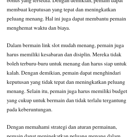
bonus yang tersedia. Dengan demikian, pemain dapat
membuat keputusan yang tepat dan meningkatkan
peluang menang. Hal ini juga dapat membantu pemain
menghemat waktu dan biaya.
Dalam bermain link slot mudah menang, pemain juga
harus memiliki kesabaran dan disiplin. Mereka tidak
boleh terburu-buru untuk menang dan harus siap untuk
kalah. Dengan demikian, pemain dapat menghindari
keputusan yang tidak tepat dan meningkatkan peluang
menang. Selain itu, pemain juga harus memiliki budget
yang cukup untuk bermain dan tidak terlalu tergantung
pada keberuntungan.
Dengan memahami strategi dan aturan permainan,
pemain dapat meningkatkan peluang menang dalam