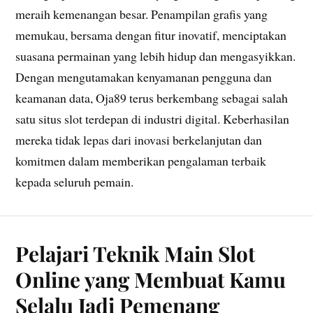
meraih kemenangan besar. Penampilan grafis yang
memukau, bersama dengan fitur inovatif, menciptakan
suasana permainan yang lebih hidup dan mengasyikkan.
Dengan mengutamakan kenyamanan pengguna dan
keamanan data, Oja89 terus berkembang sebagai salah
satu situs slot terdepan di industri digital. Keberhasilan
mereka tidak lepas dari inovasi berkelanjutan dan
komitmen dalam memberikan pengalaman terbaik
kepada seluruh pemain.
Pelajari Teknik Main Slot
Online yang Membuat Kamu
Selalu Jadi Pemenang