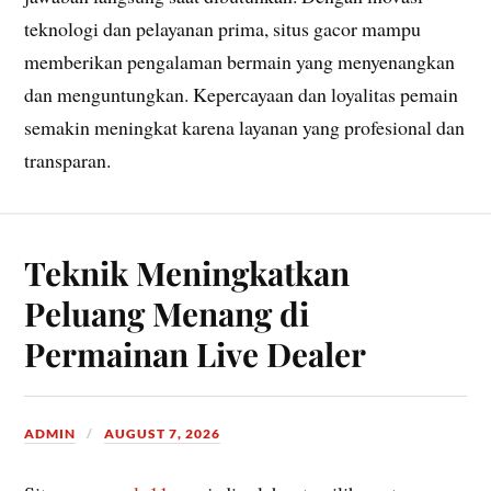
teknologi dan pelayanan prima, situs gacor mampu
memberikan pengalaman bermain yang menyenangkan
dan menguntungkan. Kepercayaan dan loyalitas pemain
semakin meningkat karena layanan yang profesional dan
transparan.
Teknik Meningkatkan
Peluang Menang di
Permainan Live Dealer
ADMIN
AUGUST 7, 2026