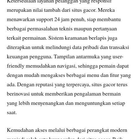
Ketersediaan layanan pelanggan yang responsif
merupakan nilai tambah dari situs gacor. Mereka
menawarkan support 24 jam penuh, siap membantu
berbagai permasalahan teknis maupun pertanyaan
terkait permainan. Sistem keamanan berlapis juga
diterapkan untuk melindungi data pribadi dan transaksi
keuangan pengguna. Tampilan antarmuka yang user-
friendly memudahkan navigasi, sehingga pemain dapat
dengan mudah mengakses berbagai menu dan fitur yang
ada. Dengan reputasi yang terpercaya, situs gacor terus
berinovasi untuk memberikan pengalaman bermain
yang lebih menyenangkan dan menguntungkan setiap
saat.
Kemudahan akses melalui berbagai perangkat modern
menjadi salah satu keunggulan dari situs gacor. Baik