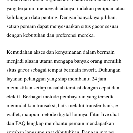
yang terjamin mencegah adanya tindakan penipuan atau
kehilangan data penting. Dengan banyaknya pilihan,
setiap pemain dapat menyesuaikan situs gacor sesuai
dengan kebutuhan dan preferensi mereka.
Kemudahan akses dan kenyamanan dalam bermain
menjadi alasan utama mengapa banyak orang memilih
situs gacor sebagai tempat bermain favorit. Dukungan
layanan pelanggan yang siap membantu 24 jam
memastikan setiap masalah teratasi dengan cepat dan
efektif. Berbagai metode pembayaran yang tersedia
memudahkan transaksi, baik melalui transfer bank, e-
wallet, maupun metode digital lainnya. Fitur live chat
dan FAQ lengkap membantu pemain mendapatkan
jawaban langsung saat dibutuhkan. Dengan inovasi