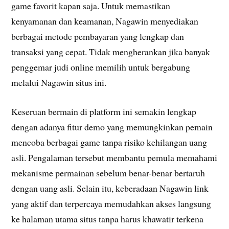
game favorit kapan saja. Untuk memastikan
kenyamanan dan keamanan, Nagawin menyediakan
berbagai metode pembayaran yang lengkap dan
transaksi yang cepat. Tidak mengherankan jika banyak
penggemar judi online memilih untuk bergabung
melalui Nagawin situs ini.
Keseruan bermain di platform ini semakin lengkap
dengan adanya fitur demo yang memungkinkan pemain
mencoba berbagai game tanpa risiko kehilangan uang
asli. Pengalaman tersebut membantu pemula memahami
mekanisme permainan sebelum benar-benar bertaruh
dengan uang asli. Selain itu, keberadaan Nagawin link
yang aktif dan terpercaya memudahkan akses langsung
ke halaman utama situs tanpa harus khawatir terkena