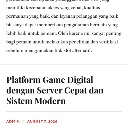
memiliki kecepatan akses yang cepat, kualitas
permainan yang baik, dan layanan pelanggan yang baik
biasanya dapat memberikan pengalaman bermain yang
lebih baik untuk pemain. Oleh karena itu, sangat penting
bagi pemain untuk melakukan penelitian dan verifikasi
sebelum menggunakan link slot alternatif.
Platform Game Digital
dengan Server Cepat dan
Sistem Modern
ADMIN
AUGUST 7, 2026