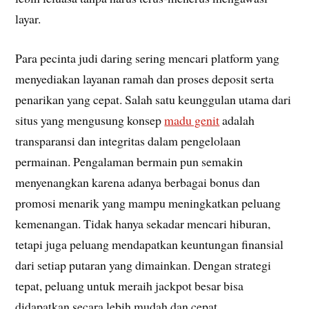
layar.
Para pecinta judi daring sering mencari platform yang
menyediakan layanan ramah dan proses deposit serta
penarikan yang cepat. Salah satu keunggulan utama dari
situs yang mengusung konsep
madu genit
adalah
transparansi dan integritas dalam pengelolaan
permainan. Pengalaman bermain pun semakin
menyenangkan karena adanya berbagai bonus dan
promosi menarik yang mampu meningkatkan peluang
kemenangan. Tidak hanya sekadar mencari hiburan,
tetapi juga peluang mendapatkan keuntungan finansial
dari setiap putaran yang dimainkan. Dengan strategi
tepat, peluang untuk meraih jackpot besar bisa
didapatkan secara lebih mudah dan cepat.