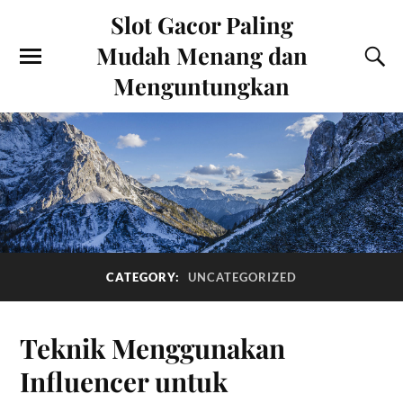
Slot Gacor Paling
Mudah Menang dan
Menguntungkan
CATEGORY:
UNCATEGORIZED
Teknik Menggunakan
Influencer untuk