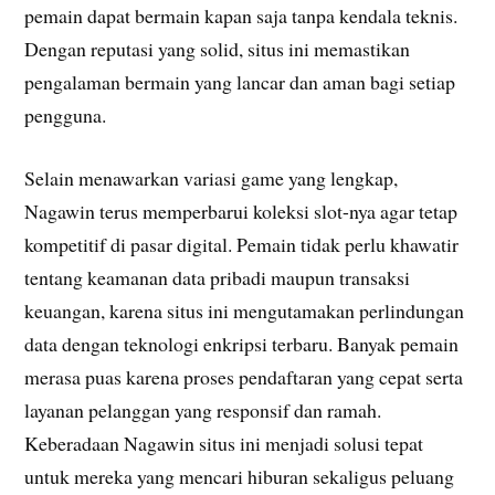
pemain dapat bermain kapan saja tanpa kendala teknis.
Dengan reputasi yang solid, situs ini memastikan
pengalaman bermain yang lancar dan aman bagi setiap
pengguna.
Selain menawarkan variasi game yang lengkap,
Nagawin terus memperbarui koleksi slot-nya agar tetap
kompetitif di pasar digital. Pemain tidak perlu khawatir
tentang keamanan data pribadi maupun transaksi
keuangan, karena situs ini mengutamakan perlindungan
data dengan teknologi enkripsi terbaru. Banyak pemain
merasa puas karena proses pendaftaran yang cepat serta
layanan pelanggan yang responsif dan ramah.
Keberadaan Nagawin situs ini menjadi solusi tepat
untuk mereka yang mencari hiburan sekaligus peluang