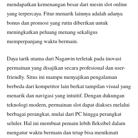
mendapatkan kemenangan besar dari mesin slot online
yang terpercaya. Fitur menarik lainnya adalah adanya
bonus dan promosi yang rutin diberikan untuk
meningkatkan peluang menang sekaligus
memperpanjang waktu bermain.
Daya tarik utama dari Nagawin terletak pada inovasi
permainan yang disajikan secara profesional dan user-
friendly. Situs ini mampu menyajikan pengalaman
berbeda dari kompetitor lain berkat tampilan visual yang
menarik dan navigasi yang intuitif. Dengan dukungan
teknologi modern, permainan slot dapat diakses melalui
berbagai perangkat, mulai dari PC hingga perangkat
seluler. Hal ini membuat pemain lebih fleksibel dalam
mengatur waktu bermain dan tetap bisa menikmati