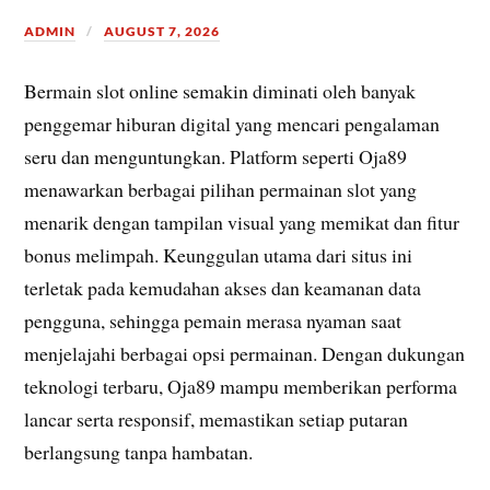
ADMIN
AUGUST 7, 2026
Bermain slot online semakin diminati oleh banyak
penggemar hiburan digital yang mencari pengalaman
seru dan menguntungkan. Platform seperti Oja89
menawarkan berbagai pilihan permainan slot yang
menarik dengan tampilan visual yang memikat dan fitur
bonus melimpah. Keunggulan utama dari situs ini
terletak pada kemudahan akses dan keamanan data
pengguna, sehingga pemain merasa nyaman saat
menjelajahi berbagai opsi permainan. Dengan dukungan
teknologi terbaru, Oja89 mampu memberikan performa
lancar serta responsif, memastikan setiap putaran
berlangsung tanpa hambatan.