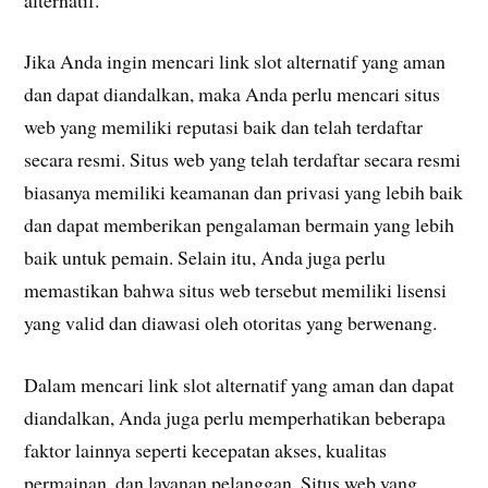
Jika Anda ingin mencari link slot alternatif yang aman
dan dapat diandalkan, maka Anda perlu mencari situs
web yang memiliki reputasi baik dan telah terdaftar
secara resmi. Situs web yang telah terdaftar secara resmi
biasanya memiliki keamanan dan privasi yang lebih baik
dan dapat memberikan pengalaman bermain yang lebih
baik untuk pemain. Selain itu, Anda juga perlu
memastikan bahwa situs web tersebut memiliki lisensi
yang valid dan diawasi oleh otoritas yang berwenang.
Dalam mencari link slot alternatif yang aman dan dapat
diandalkan, Anda juga perlu memperhatikan beberapa
faktor lainnya seperti kecepatan akses, kualitas
permainan, dan layanan pelanggan. Situs web yang