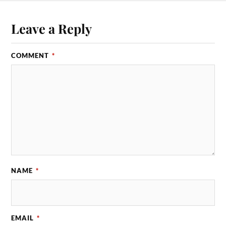
Leave a Reply
COMMENT
*
NAME
*
EMAIL
*