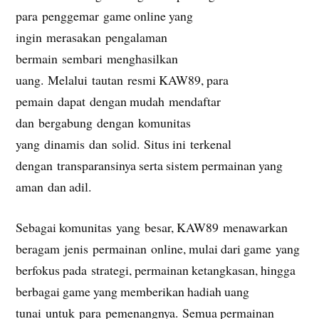
para penggemar game online yang
ingin merasakan pengalaman
bermain sembari menghasilkan
uang. Melalui tautan resmi KAW89, para
pemain dapat dengan mudah mendaftar
dan bergabung dengan komunitas
yang dinamis dan solid. Situs ini terkenal
dengan transparansinya serta sistem permainan yang
aman dan adil.
Sebagai komunitas yang besar, KAW89 menawarkan
beragam jenis permainan online, mulai dari game yang
berfokus pada strategi, permainan ketangkasan, hingga
berbagai game yang memberikan hadiah uang
tunai untuk para pemenangnya. Semua permainan