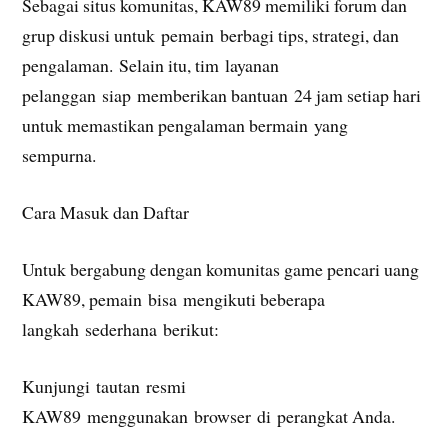
Sebagai situs komunitas, KAW89 memiliki forum dan
grup diskusi untuk pemain berbagi tips, strategi, dan
pengalaman. Selain itu, tim layanan
pelanggan siap memberikan bantuan 24 jam setiap hari
untuk memastikan pengalaman bermain yang
sempurna.
Cara Masuk dan Daftar
Untuk bergabung dengan komunitas game pencari uang
KAW89, pemain bisa mengikuti beberapa
langkah sederhana berikut:
Kunjungi tautan resmi
KAW89 menggunakan browser di perangkat Anda.