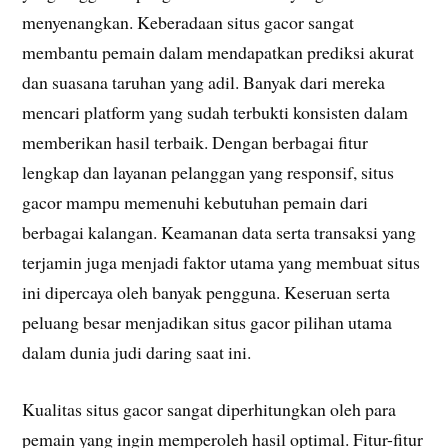
menyenangkan. Keberadaan situs gacor sangat
membantu pemain dalam mendapatkan prediksi akurat
dan suasana taruhan yang adil. Banyak dari mereka
mencari platform yang sudah terbukti konsisten dalam
memberikan hasil terbaik. Dengan berbagai fitur
lengkap dan layanan pelanggan yang responsif, situs
gacor mampu memenuhi kebutuhan pemain dari
berbagai kalangan. Keamanan data serta transaksi yang
terjamin juga menjadi faktor utama yang membuat situs
ini dipercaya oleh banyak pengguna. Keseruan serta
peluang besar menjadikan situs gacor pilihan utama
dalam dunia judi daring saat ini.
Kualitas situs gacor sangat diperhitungkan oleh para
pemain yang ingin memperoleh hasil optimal. Fitur-fitur