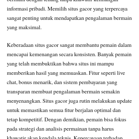
informasi pribadi. Memilih situs gacor yang terpercaya
sangat penting untuk mendapatkan pengalaman bermain
yang maksimal.
Keberadaan situs gacor sangat membantu pemain dalam
mencapai kemenangan secara konsisten. Banyak pemain
yang telah membuktikan bahwa situs ini mampu
memberikan hasil yang memuaskan. Fitur seperti live
chat, bonus menarik, dan sistem pembayaran yang
transparan membuat pengalaman bermain semakin
menyenangkan. Situs gacor juga rutin melakukan update
untuk memastikan semua fitur berjalan optimal dan
tetap kompetitif. Dengan demikian, pemain bisa fokus
pada strategi dan analisis permainan tanpa harus
khawatir akan kendala teknis. Kepercayaan terhadap