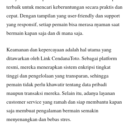
terbaik untuk mencari keberuntungan secara praktis dan
cepat. Dengan tampilan yang user-friendly dan support
yang responsif, setiap pemain bisa merasa nyaman saat
bermain kapan saja dan di mana saja.
Keamanan dan kepercayaan adalah hal utama yang
ditawarkan oleh Link CendanaToto. Sebagai platform
resmi, mereka menerapkan sistem enkripsi tingkat
tinggi dan pengelolaan yang transparan, sehingga
pemain tidak perlu khawatir tentang data pribadi
maupun transaksi mereka. Selain itu, adanya layanan
customer service yang ramah dan siap membantu kapan
saja membuat pengalaman bermain semakin
menyenangkan dan bebas stres.