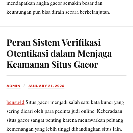
mendapatkan angka gacor semakin besar dan
keuntungan pun bisa diraih secara berkelanjutan.
Peran Sistem Verifikasi
Otentikasi dalam Menjaga
Keamanan Situs Gacor
ADMIN
JANUARY 21, 2026
bensu4d
Situs gacor menjadi salah satu kata kunci yang
sering dicari oleh para pecinta judi online. Keberadaan
situs gacor sangat penting karena menawarkan peluang
kemenangan yang lebih tinggi dibandingkan situs lain.