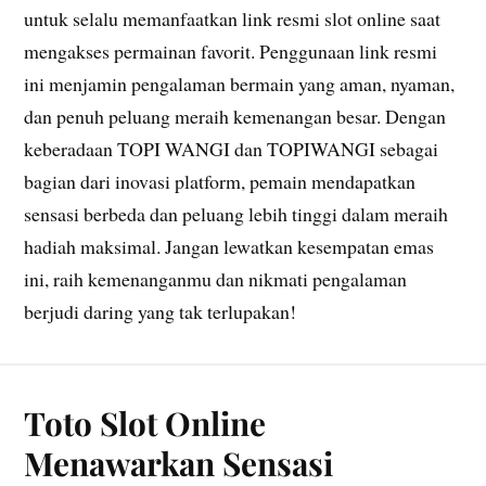
untuk selalu memanfaatkan link resmi slot online saat
mengakses permainan favorit. Penggunaan link resmi
ini menjamin pengalaman bermain yang aman, nyaman,
dan penuh peluang meraih kemenangan besar. Dengan
keberadaan TOPI WANGI dan TOPIWANGI sebagai
bagian dari inovasi platform, pemain mendapatkan
sensasi berbeda dan peluang lebih tinggi dalam meraih
hadiah maksimal. Jangan lewatkan kesempatan emas
ini, raih kemenanganmu dan nikmati pengalaman
berjudi daring yang tak terlupakan!
Toto Slot Online
Menawarkan Sensasi