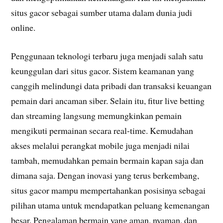
situs gacor sebagai sumber utama dalam dunia judi
online.
Penggunaan teknologi terbaru juga menjadi salah satu
keunggulan dari situs gacor. Sistem keamanan yang
canggih melindungi data pribadi dan transaksi keuangan
pemain dari ancaman siber. Selain itu, fitur live betting
dan streaming langsung memungkinkan pemain
mengikuti permainan secara real-time. Kemudahan
akses melalui perangkat mobile juga menjadi nilai
tambah, memudahkan pemain bermain kapan saja dan
dimana saja. Dengan inovasi yang terus berkembang,
situs gacor mampu mempertahankan posisinya sebagai
pilihan utama untuk mendapatkan peluang kemenangan
besar. Pengalaman bermain yang aman, nyaman, dan