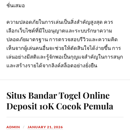
ชั่นเสมอ
ความปลอดภัยในการเล่นเป็นสิ่งสำคัญสูงสุด ควร
เลือกเว็บไซต์ที่มีใบอนุญาตและระบบรักษาความ
ปลอดภัยมาตรฐาน การตรวจสอบรีวิวและความคิด
เห็นจากผู้เล่นคนอื่นจะช่วยให้ตัดสินใจได้ง่ายขึ้น การ
เล่นอย่างมีสติและรู้จักพอเป็นกุญแจสำคัญในการสนุก
และสร้างรายได้จากลิงค์สล็อตอย่างยั่งยืน
Situs Bandar Togel Online
Deposit 10K Cocok Pemula
ADMIN
JANUARY 21, 2026