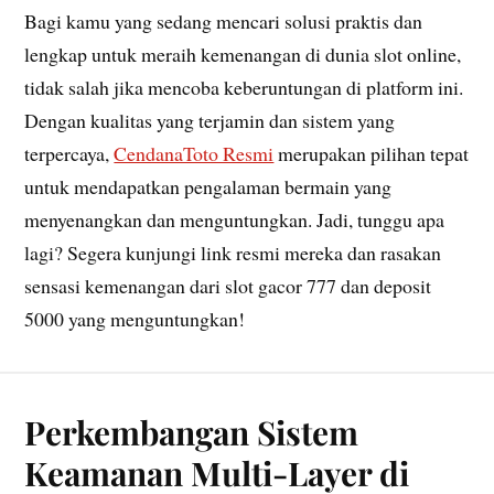
Bagi kamu yang sedang mencari solusi praktis dan
lengkap untuk meraih kemenangan di dunia slot online,
tidak salah jika mencoba keberuntungan di platform ini.
Dengan kualitas yang terjamin dan sistem yang
terpercaya,
CendanaToto Resmi
merupakan pilihan tepat
untuk mendapatkan pengalaman bermain yang
menyenangkan dan menguntungkan. Jadi, tunggu apa
lagi? Segera kunjungi link resmi mereka dan rasakan
sensasi kemenangan dari slot gacor 777 dan deposit
5000 yang menguntungkan!
Perkembangan Sistem
Keamanan Multi-Layer di