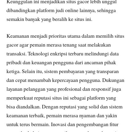
Keunggulan ini menjadikan situs gacor lebih unggul
dibandingkan platform judi online lainnya, sehingga
semakin banyak yang beralih ke situs ini.
Keamanan menjadi prioritas utama dalam memilih situs
gacor agar pemain merasa tenang saat melakukan
transaksi. Teknologi enkripsi terbaru melindungi data
pribadi dan keuangan pengguna dari ancaman pihak
ketiga. Selain itu, sistem pembayaran yang transparan
dan cepat menambah kepercayaan pengguna. Dukungan
layanan pelanggan yang profesional dan responsif juga
memperkuat reputasi situs ini sebagai platform yang
bisa diandalkan. Dengan reputasi yang solid dan sistem
keamanan terbaik, pemain merasa nyaman dan yakin
untuk terus bermain. Inovasi dan pengembangan fitur