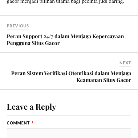
gacor menjadi pilihan utama bagi pecinta judi daring.
PREVIOUS
Peran Support 24/7 dalam Menjaga Kepercayaan
Pengguna Situs Gacor
NEXT
Peran Sistem Verifikasi Otentikasi dalam Menjaga
Keamanan Situs Gacor
Leave a Reply
COMMENT
*