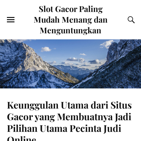
Slot Gacor Paling
Mudah Menang dan
Menguntungkan
Keunggulan Utama dari Situs
Gacor yang Membuatnya Jadi
Pilihan Utama Pecinta Judi
Online