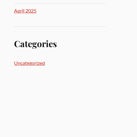
April 2025
Categories
Uncategorized