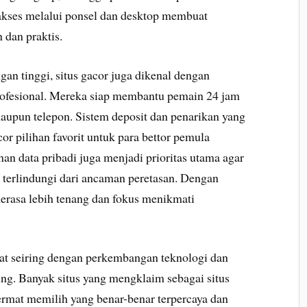
akses melalui ponsel dan desktop membuat
dan praktis.
n tinggi, situs gacor juga dikenal dengan
rofesional. Mereka siap membantu pemain 24 jam
 maupun telepon. Sistem deposit dan penarikan yang
or pilihan favorit untuk para bettor pemula
n data pribadi juga menjadi prioritas utama agar
n terlindungi dari ancaman peretasan. Dengan
merasa lebih tenang dan fokus menikmati
kat seiring dengan perkembangan teknologi dan
ng. Banyak situs yang mengklaim sebagai situs
ermat memilih yang benar-benar terpercaya dan