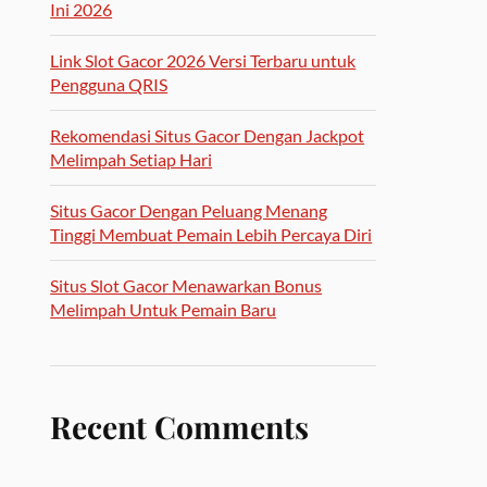
Ini 2026
Link Slot Gacor 2026 Versi Terbaru untuk
Pengguna QRIS
Rekomendasi Situs Gacor Dengan Jackpot
Melimpah Setiap Hari
Situs Gacor Dengan Peluang Menang
Tinggi Membuat Pemain Lebih Percaya Diri
Situs Slot Gacor Menawarkan Bonus
Melimpah Untuk Pemain Baru
Recent Comments