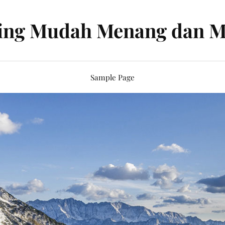
aling Mudah Menang dan 
Sample Page