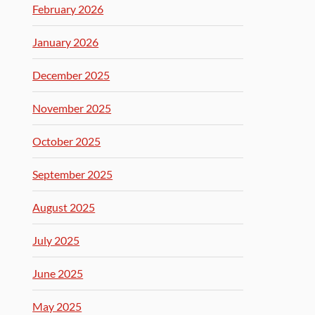
February 2026
January 2026
December 2025
November 2025
October 2025
September 2025
August 2025
July 2025
June 2025
May 2025