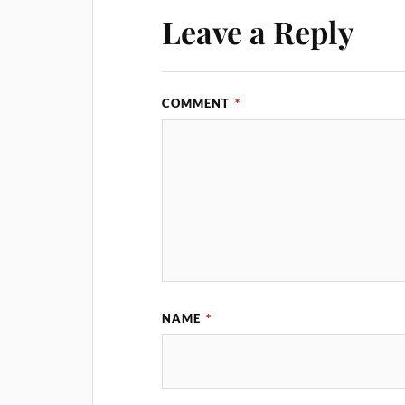
Leave a Reply
COMMENT
*
NAME
*