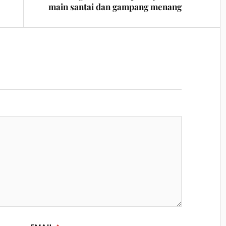
main santai dan gampang menang