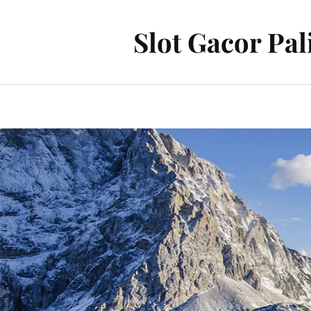
Slot Gacor P