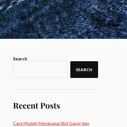
Search
SEARCH
Recent Posts
Cara Mudah Menguasai Slot Gacor dan