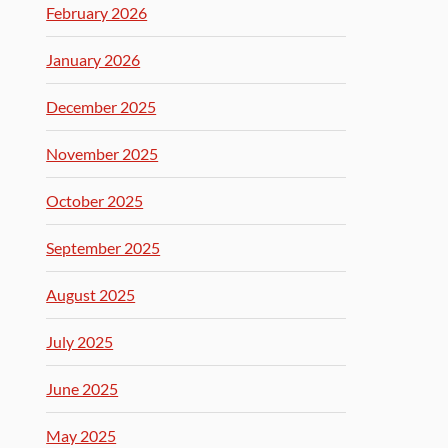
February 2026
January 2026
December 2025
November 2025
October 2025
September 2025
August 2025
July 2025
June 2025
May 2025