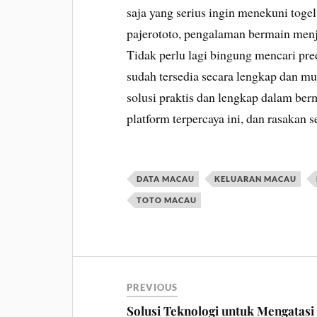
saja yang serius ingin menekuni togel
pajerototo, pengalaman bermain men
Tidak perlu lagi bingung mencari pre
sudah tersedia secara lengkap dan mu
solusi praktis dan lengkap dalam ber
platform terpercaya ini, dan rasakan s
DATA MACAU
KELUARAN MACAU
TOTO MACAU
PREVIOUS
Solusi Teknologi untuk Mengatasi