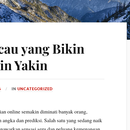
cau yang Bikin
n Yakin
6
IN
UNCATEGORIZED
udian online semakin diminati banyak orang,
 angka dan prediksi. Salah satu yang sedang naik
enawarkan sensasi seru dan peluang kemenangan