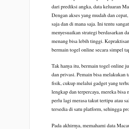
dari prediksi angka, data keluaran Ma
Dengan akses yang mudah dan cepat,
saja dan di mana saja. Ini tentu san
menyesuaikan strategi berdasarkan da
menang bisa lebih tinggi. Kepraktisan
bermain togel online secara simpel tap
Tak hanya itu, bermain togel online
dan privasi. Pemain bisa melakukan t
fisik, cukup melalui gadget yang ter
lengkap dan terpercaya, mereka bisa 
perlu lagi merasa takut tertipu atau 
tersedia di satu platform, sehingga pr
Pada akhirnya, memahami data Macau