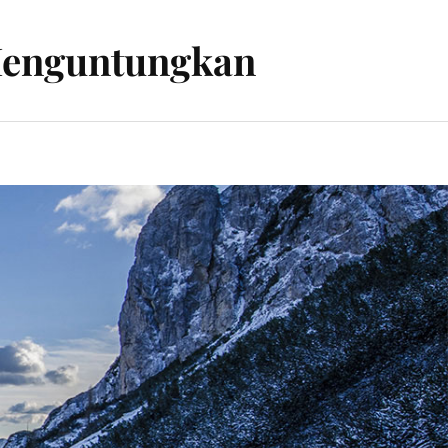
Menguntungkan