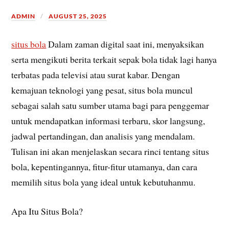
ADMIN
AUGUST 25, 2025
situs bola
Dalam zaman digital saat ini, menyaksikan
serta mengikuti berita terkait sepak bola tidak lagi hanya
terbatas pada televisi atau surat kabar. Dengan
kemajuan teknologi yang pesat, situs bola muncul
sebagai salah satu sumber utama bagi para penggemar
untuk mendapatkan informasi terbaru, skor langsung,
jadwal pertandingan, dan analisis yang mendalam.
Tulisan ini akan menjelaskan secara rinci tentang situs
bola, kepentingannya, fitur-fitur utamanya, dan cara
memilih situs bola yang ideal untuk kebutuhanmu.
Apa Itu Situs Bola?