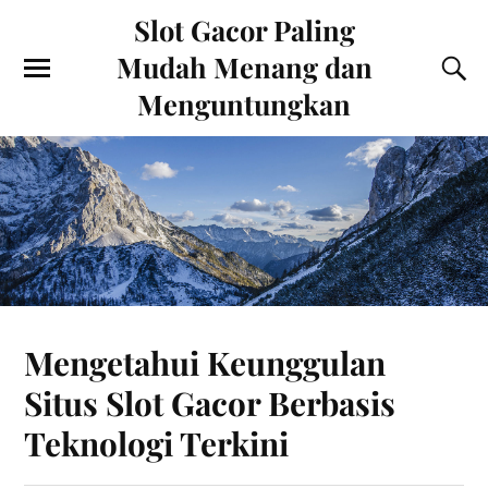
Slot Gacor Paling
Mudah Menang dan
Menguntungkan
Mengetahui Keunggulan
Situs Slot Gacor Berbasis
Teknologi Terkini