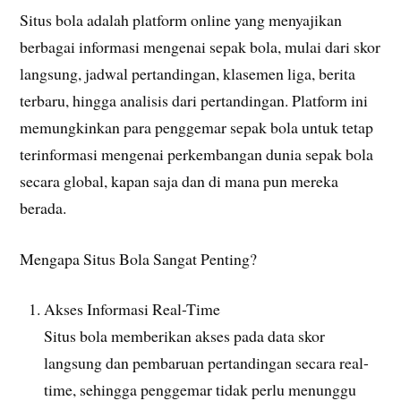
Situs bola adalah platform online yang menyajikan
berbagai informasi mengenai sepak bola, mulai dari skor
langsung, jadwal pertandingan, klasemen liga, berita
terbaru, hingga analisis dari pertandingan. Platform ini
memungkinkan para penggemar sepak bola untuk tetap
terinformasi mengenai perkembangan dunia sepak bola
secara global, kapan saja dan di mana pun mereka
berada.
Mengapa Situs Bola Sangat Penting?
Akses Informasi Real-Time
Situs bola memberikan akses pada data skor
langsung dan pembaruan pertandingan secara real-
time, sehingga penggemar tidak perlu menunggu