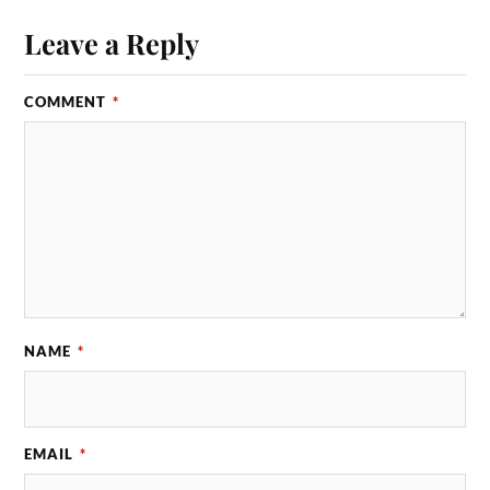
Leave a Reply
COMMENT
*
NAME
*
EMAIL
*