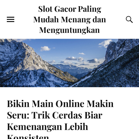
Slot Gacor Paling
Mudah Menang dan
Menguntungkan
Bikin Main Online Makin
Seru: Trik Cerdas Biar
Kemenangan Lebih
Konsisten