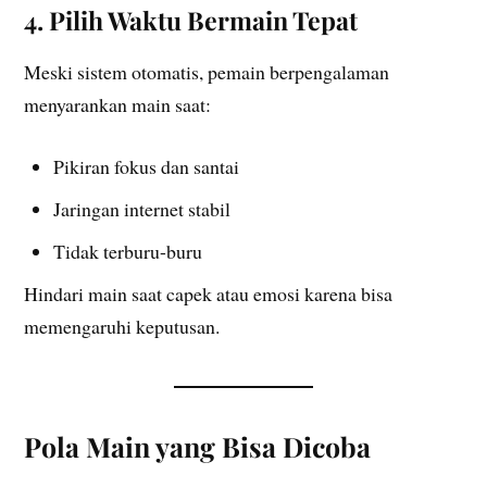
4. Pilih Waktu Bermain Tepat
Meski sistem otomatis, pemain berpengalaman
menyarankan main saat:
Pikiran fokus dan santai
Jaringan internet stabil
Tidak terburu-buru
Hindari main saat capek atau emosi karena bisa
memengaruhi keputusan.
Pola Main yang Bisa Dicoba