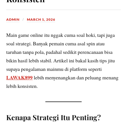
ADMIN
MARCH 1, 2026
Main game online itu nggak cuma soal hoki, tapi juga
soal strategi. Banyak pemain cuma asal spin atau
taruhan tanpa pola, padahal sedikit perencanaan bisa
bikin hasil lebih stabil. Artikel ini bakal kasih tips jitu
supaya pengalaman mainmu di platform seperti
LAWAK899
lebih menyenangkan dan peluang menang
lebih konsisten.
Kenapa Strategi Itu Penting?