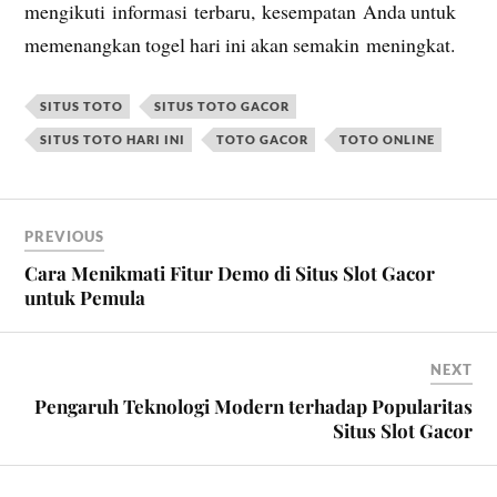
mengikuti informasi terbaru, kesempatan Anda untuk
memenangkan togel hari ini akan semakin meningkat.
SITUS TOTO
SITUS TOTO GACOR
SITUS TOTO HARI INI
TOTO GACOR
TOTO ONLINE
PREVIOUS
Cara Menikmati Fitur Demo di Situs Slot Gacor
untuk Pemula
NEXT
Pengaruh Teknologi Modern terhadap Popularitas
Situs Slot Gacor