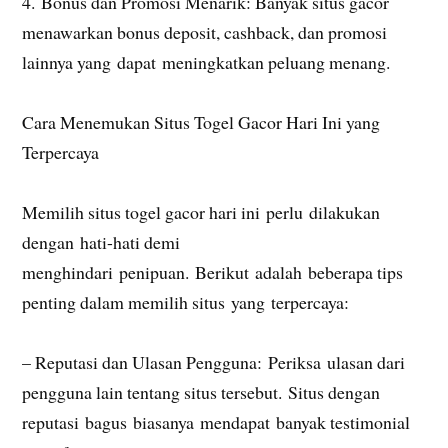
4. Bonus dan Promosi Menarik: Banyak situs gacor
menawarkan bonus deposit, cashback, dan promosi
lainnya yang dapat meningkatkan peluang menang.
Cara Menemukan Situs Togel Gacor Hari Ini yang
Terpercaya
Memilih situs togel gacor hari ini perlu dilakukan
dengan hati-hati demi
menghindari penipuan. Berikut adalah beberapa tips
penting dalam memilih situs yang terpercaya:
– Reputasi dan Ulasan Pengguna: Periksa ulasan dari
pengguna lain tentang situs tersebut. Situs dengan
reputasi bagus biasanya mendapat banyak testimonial