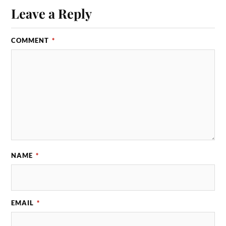
Leave a Reply
COMMENT
*
NAME
*
EMAIL
*