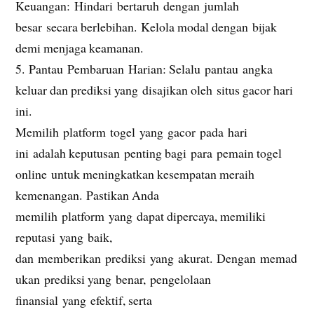
Keuangan: Hindari bertaruh dengan jumlah
besar secara berlebihan. Kelola modal dengan bijak
demi menjaga keamanan.
5. Pantau Pembaruan Harian: Selalu pantau angka
keluar dan prediksi yang disajikan oleh situs gacor hari
ini.
Memilih platform togel yang gacor pada hari
ini adalah keputusan penting bagi para pemain togel
online untuk meningkatkan kesempatan meraih
kemenangan. Pastikan Anda
memilih platform yang dapat dipercaya, memiliki
reputasi yang baik,
dan memberikan prediksi yang akurat. Dengan memad
ukan prediksi yang benar, pengelolaan
finansial yang efektif, serta