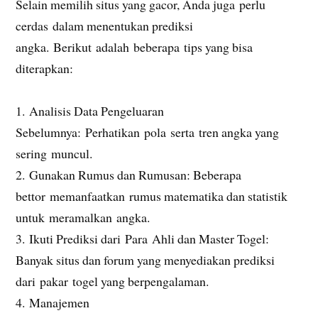
Selain memilih situs yang gacor, Anda juga perlu
cerdas dalam menentukan prediksi
angka. Berikut adalah beberapa tips yang bisa
diterapkan:
1. Analisis Data Pengeluaran
Sebelumnya: Perhatikan pola serta tren angka yang
sering muncul.
2. Gunakan Rumus dan Rumusan: Beberapa
bettor memanfaatkan rumus matematika dan statistik
untuk meramalkan angka.
3. Ikuti Prediksi dari Para Ahli dan Master Togel:
Banyak situs dan forum yang menyediakan prediksi
dari pakar togel yang berpengalaman.
4. Manajemen