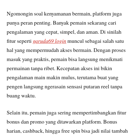
Ngomongin soal kenyamanan bermain, platform juga
punya peran penting. Banyak pemain sekarang cari
pengalaman yang cepat, simpel, dan aman. Di sinilah
fitur seperti
garuda69 login
muncul sebagai salah satu
hal yang mempermudah akses bermain. Dengan proses
masuk yang praktis, pemain bisa langsung menikmati
permainan tanpa ribet. Kecepatan akses ini bikin
pengalaman main makin mulus, terutama buat yang
pengen langsung ngerasain sensasi putaran reel tanpa
buang waktu.
Selain itu, pemain juga sering mempertimbangkan fitur
bonus dan promo yang ditawarkan platform. Bonus
harian, cashback, hingga free spin bisa jadi nilai tambah