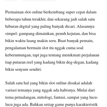
Permainan slot online berkembang super cepat dalam
beberapa tahun terakhir, dan sekarang jadi salah satu
hiburan digital yang paling banyak dicari. Alasannya
simpel: gampang dimainkan, penuh kejutan, dan bisa
bikin waktu luang makin seru. Buat banyak pemain,
pengalaman bermain slot itu nggak cuma soal
keberuntungan, tapi juga tentang menikmati perjalanan
tiap putaran reel yang kadang bikin deg-degan, kadang
bikin senyum sendiri.
Salah satu hal yang bikin slot online disukai adalah
variasi temanya yang nggak ada habisnya. Mulai dari
tema petualangan, mitologi, fantasi, sampai yang lucu-
lucu juga ada. Bahkan setiap game punya karakteristik