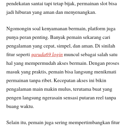
pendekatan santai tapi tetap bijak, permainan slot bisa
jadi hiburan yang aman dan menyenangkan.
Ngomongin soal kenyamanan bermain, platform juga
punya peran penting. Banyak pemain sekarang cari
pengalaman yang cepat, simpel, dan aman. Di sinilah
fitur seperti
garuda69 login
muncul sebagai salah satu
hal yang mempermudah akses bermain. Dengan proses
masuk yang praktis, pemain bisa langsung menikmati
permainan tanpa ribet. Kecepatan akses ini bikin
pengalaman main makin mulus, terutama buat yang
pengen langsung ngerasain sensasi putaran reel tanpa
buang waktu.
Selain itu, pemain juga sering mempertimbangkan fitur