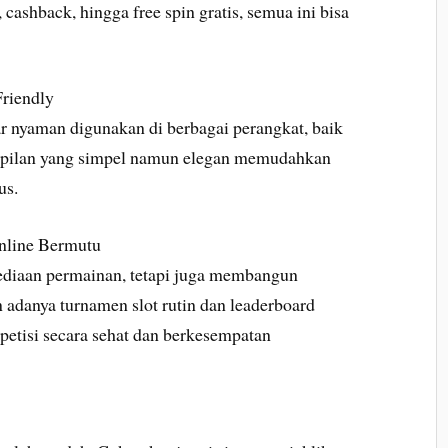
 cashback, hingga free spin gratis, semua ini bisa
Friendly
 nyaman digunakan di berbagai perangkat, baik
mpilan yang simpel namun elegan memudahkan
us.
nline Bermutu
diaan permainan, tetapi juga membangun
 adanya turnamen slot rutin dan leaderboard
etisi secara sehat dan berkesempatan