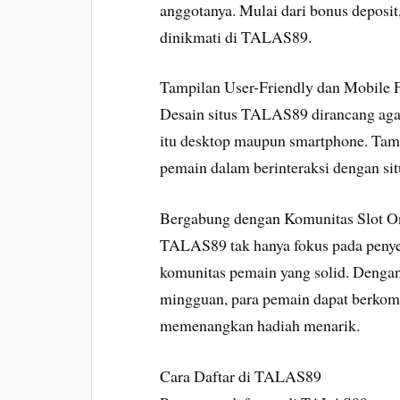
anggotanya. Mulai dari bonus deposit,
dinikmati di TALAS89.
Tampilan User-Friendly dan Mobile 
Desain situs TALAS89 dirancang agar
itu desktop maupun smartphone. Ta
pemain dalam berinteraksi dengan sit
Bergabung dengan Komunitas Slot O
TALAS89 tak hanya fokus pada penye
komunitas pemain yang solid. Dengan
mingguan, para pemain dapat berkomp
memenangkan hadiah menarik.
Cara Daftar di TALAS89