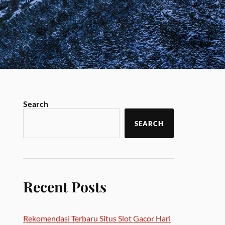
Search
SEARCH
Recent Posts
Rekomendasi Terbaru Situs Slot Gacor Hari