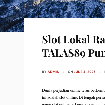
Slot Lokal R
TALAS89 Pun
BY
ADMIN
ON
JUNE 5, 2025
Dunia perjudian online terus berkemba
ini adalah slot online. Di tengah pers
game slot online terkemuka dengan re