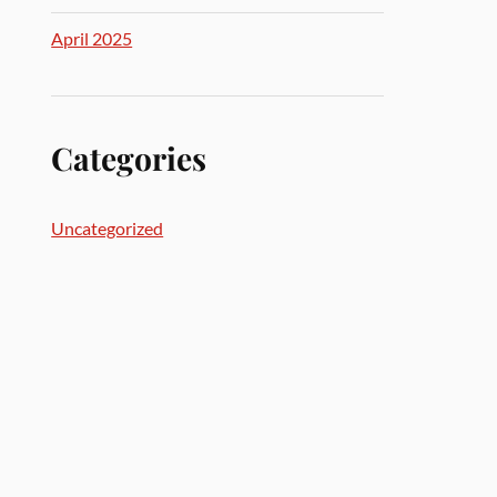
April 2025
Categories
Uncategorized