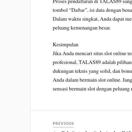
Proses pendaftaran di TALAS89 sanga
tombol “Daftar”, isi data dengan ben
Dalam waktu singkat, Anda dapat men
peluang kemenangan besar.
Kesimpulan
Jika Anda mencari situs slot online 
profesional, TALAS89 adalah pilihan 
dukungan teknis yang solid, dan bon
Anda dalam bermain slot online. Jan
sensasi bermain slot dengan peluang 
PREVIOUS