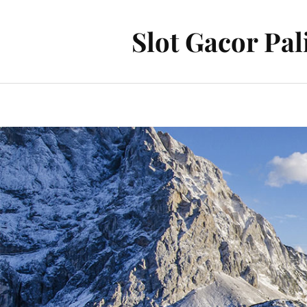
Slot Gacor P