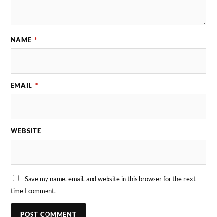
NAME
*
EMAIL
*
WEBSITE
Save my name, email, and website in this browser for the next
time I comment.