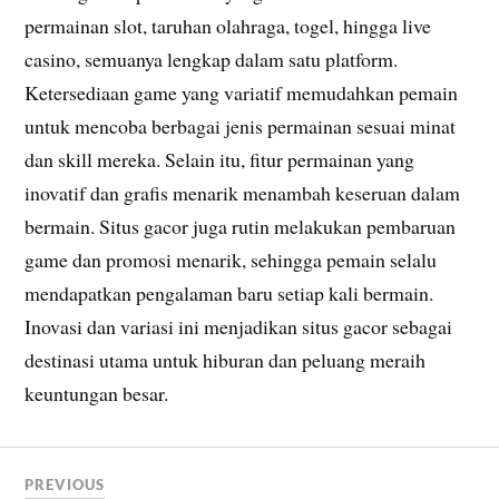
permainan slot, taruhan olahraga, togel, hingga live
casino, semuanya lengkap dalam satu platform.
Ketersediaan game yang variatif memudahkan pemain
untuk mencoba berbagai jenis permainan sesuai minat
dan skill mereka. Selain itu, fitur permainan yang
inovatif dan grafis menarik menambah keseruan dalam
bermain. Situs gacor juga rutin melakukan pembaruan
game dan promosi menarik, sehingga pemain selalu
mendapatkan pengalaman baru setiap kali bermain.
Inovasi dan variasi ini menjadikan situs gacor sebagai
destinasi utama untuk hiburan dan peluang meraih
keuntungan besar.
PREVIOUS