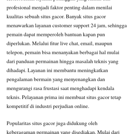
profesional menjadi faktor penting dalam menilai
kualitas sebuah situs gacor. Banyak situs gacor
menawarkan layanan customer support 24 jam, sehingga
pemain dapat memperoleh bantuan kapan pun
diperlukan. Melalui fitur live chat, email, maupun
telepon, pemain bisa menanyakan berbagai hal mulai
dari panduan permainan hingga masalah teknis yang
dihadapi. Layanan ini membantu meningkatkan
pengalaman bermain yang menyenangkan dan
mengurangi rasa frustasi saat menghadapi kendala
teknis. Pelayanan prima ini membuat situs gacor tetap
kompetitif di industri perjudian online.
Popularitas situs gacor juga didukung oleh
keberagaman permainan yang disediakan. Mulai dari