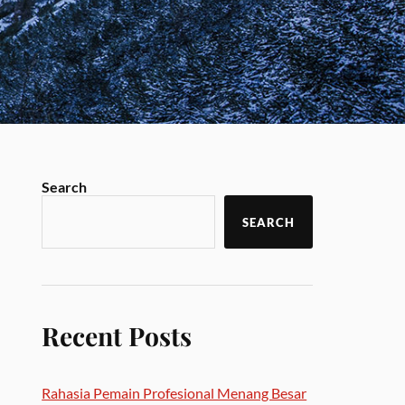
Search
SEARCH
Recent Posts
Rahasia Pemain Profesional Menang Besar