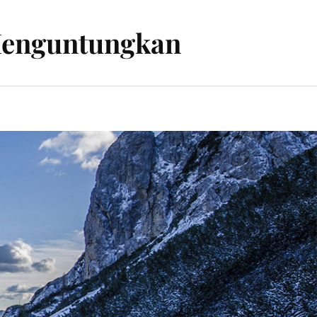
Menguntungkan