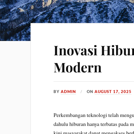
Inovasi Hibur
Modern
BY
ADMIN
ON
AUGUST 17, 2025
Perkembangan teknologi telah mengu
dahulu hiburan hanya terbatas pada me
kini masyarakat dapat mengakses berb