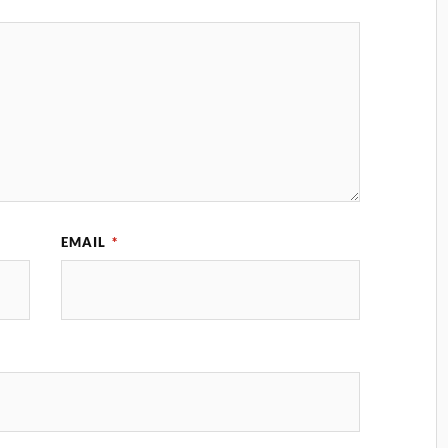
EMAIL
*