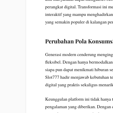
perangkat digital. Transformasi ini 
interaktif yang mampu menghadirkan 
yang semakin populer di kalangan pe
Perubahan Pola Konsums
Generasi modern cenderung mengingi
fleksibel. Dengan hanya bermodalkan
siapa pun dapat menikmati hiburan se
Slot777 hadir menjawab kebutuhan te
digital yang praktis sekaligus menarik
Keunggulan platform ini tidak hanya 
pengalaman yang diberikan. Dengan d