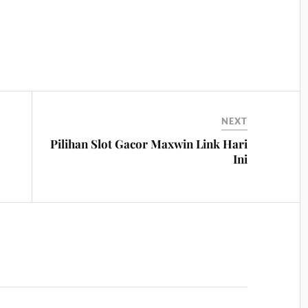
NEXT
Pilihan Slot Gacor Maxwin Link Hari
Ini