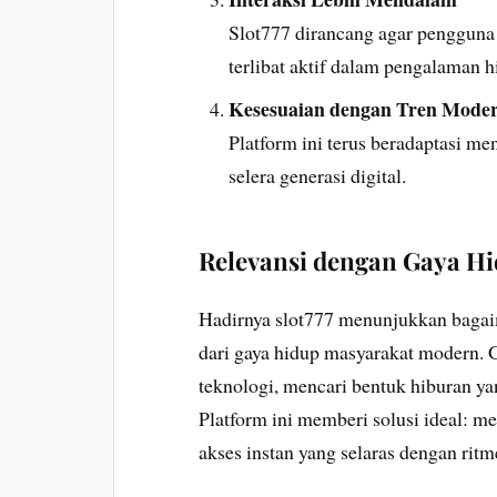
Slot777 dirancang agar pengguna
terlibat aktif dalam pengalaman h
Kesesuaian dengan Tren Mode
Platform ini terus beradaptasi me
selera generasi digital.
Relevansi dengan Gaya H
Hadirnya slot777 menunjukkan bagaim
dari gaya hidup masyarakat modern. 
teknologi, mencari bentuk hiburan ya
Platform ini memberi solusi ideal: m
akses instan yang selaras dengan ritm