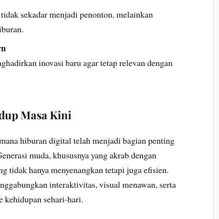
 tidak sekadar menjadi penonton, melainkan
iburan.
rn
nghadirkan inovasi baru agar tetap relevan dengan
idup Masa Kini
ana hiburan digital telah menjadi bagian penting
Generasi muda, khususnya yang akrab dengan
ng tidak hanya menyenangkan tetapi juga efisien.
enggabungkan interaktivitas, visual menawan, serta
e kehidupan sehari-hari.