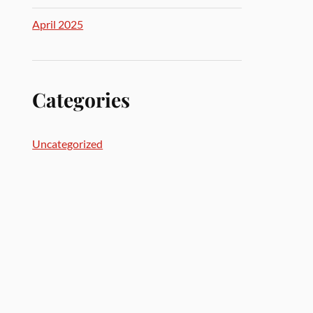
April 2025
Categories
Uncategorized