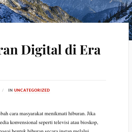
an Digital di Era
IN
UNCATEGORIZED
bah cara masyarakat menikmati hiburan. Jika
dia konvensional seperti televisi atau bioskop,
agai bentuk hiburan secara instan melalui