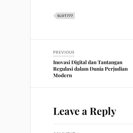
SLOT777
PREVIOUS
Inovasi Digital dan Tantangan
Regulasi dalam Dunia Perjudian
Modern
Leave a Reply