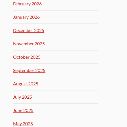
February 2026
January 2026
December 2025
November 2025
October 2025
September 2025
August 2025
July 2025
June 2025
May 2025