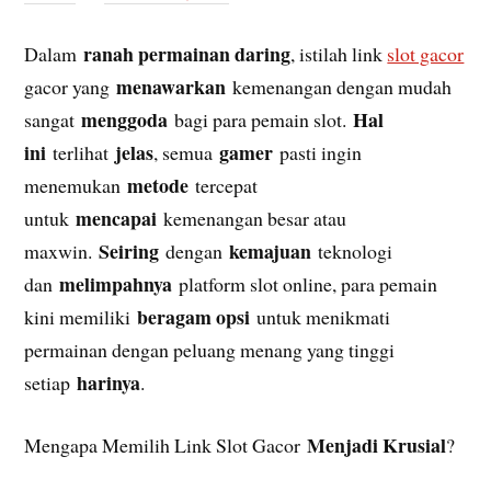
ranah permainan daring
Dalam
, istilah link
slot gacor
menawarkan
gacor yang
kemenangan dengan mudah
menggoda
Hal
sangat
bagi para pemain slot.
ini
jelas
gamer
terlihat
, semua
pasti ingin
metode
menemukan
tercepat
mencapai
untuk
kemenangan besar atau
Seiring
kemajuan
maxwin.
dengan
teknologi
melimpahnya
dan
platform slot online, para pemain
beragam opsi
kini memiliki
untuk menikmati
permainan dengan peluang menang yang tinggi
harinya
setiap
.
Menjadi Krusial
Mengapa Memilih Link Slot Gacor
?