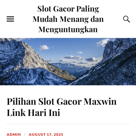
Slot Gacor Paling
Mudah Menang dan
Menguntungkan
Pilihan Slot Gacor Maxwin
Link Hari Ini
ADMIN
AUGUST 17, 2025