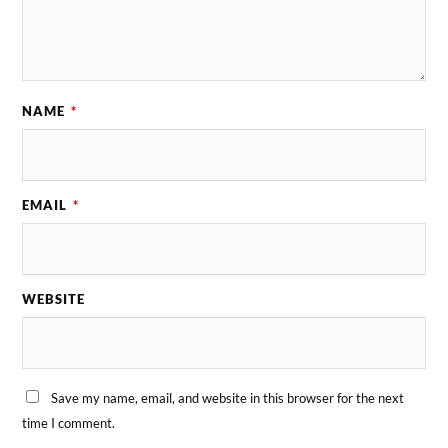
NAME
*
EMAIL
*
WEBSITE
Save my name, email, and website in this browser for the next
time I comment.