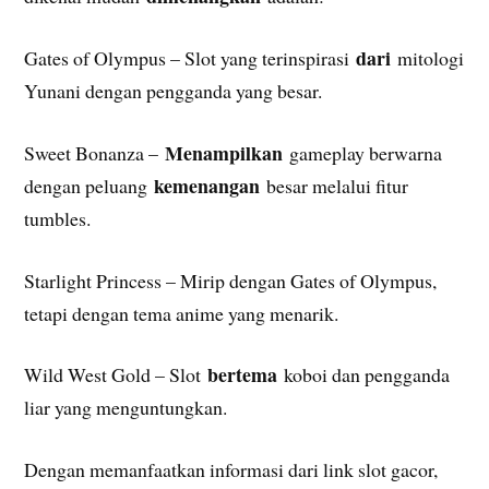
dari
Gates of Olympus – Slot yang terinspirasi
mitologi
Yunani dengan pengganda yang besar.
Menampilkan
Sweet Bonanza –
gameplay berwarna
kemenangan
dengan peluang
besar melalui fitur
tumbles.
Starlight Princess – Mirip dengan Gates of Olympus,
tetapi dengan tema anime yang menarik.
bertema
Wild West Gold – Slot
koboi dan pengganda
liar yang menguntungkan.
Dengan memanfaatkan informasi dari link slot gacor,