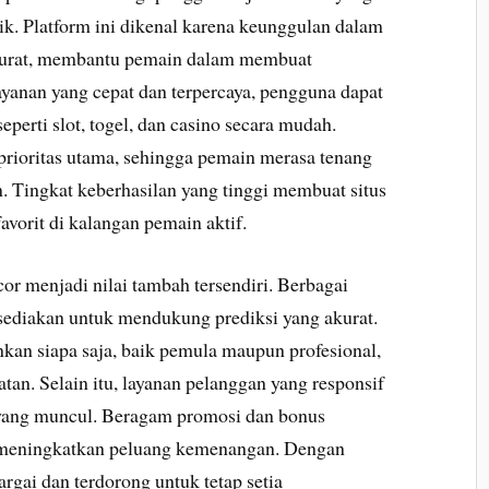
k. Platform ini dikenal karena keunggulan dalam
akurat, membantu pemain dalam membuat
ayanan yang cepat dan terpercaya, pengguna dapat
perti slot, togel, dan casino secara mudah.
ioritas utama, sehingga pemain merasa tenang
. Tingkat keberhasilan yang tinggi membuat situs
avorit di kalangan pemain aktif.
acor menjadi nilai tambah tersendiri. Berbagai
isediakan untuk mendukung prediksi yang akurat.
kan siapa saja, baik pemula maupun profesional,
an. Selain itu, layanan pelanggan yang responsif
yang muncul. Beragam promosi dan bonus
k meningkatkan peluang kemenangan. Dengan
rgai dan terdorong untuk tetap setia