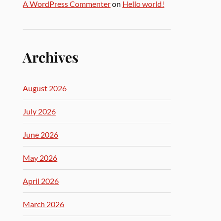
A WordPress Commenter
on
Hello world!
Archives
August 2026
July 2026
June 2026
May 2026
April 2026
March 2026