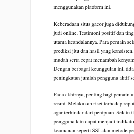
menggunakan platform ini.
Keberadaan situs gacor juga didukung
judi online. Testimoni positif dan tin
utama keandalannya. Para pemain se
prediksi jitu dan hasil yang konsisten
mudah serta cepat menambah kenyama
Dengan berbagai keunggulan ini, tida
peningkatan jumlah pengguna aktif se
Pada akhirnya, penting bagi pemain u
resmi. Melakukan riset terhadap reput
agar terhindar dari penipuan. Selain 
pengguna lain dapat menjadi indikato
keamanan seperti SSL dan metode pe