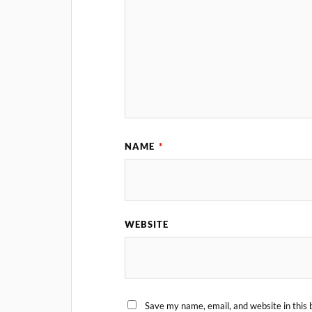
NAME
*
WEBSITE
Save my name, email, and website in this 