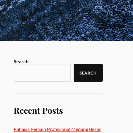
Search
SEARCH
Recent Posts
Rahasia Pemain Profesional Menang Besar