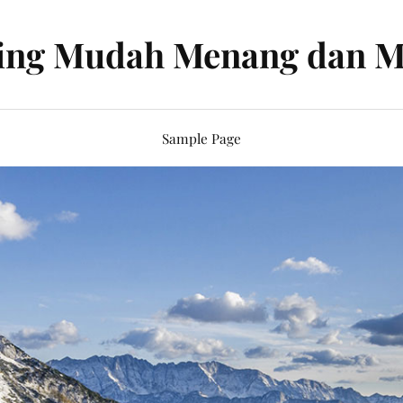
aling Mudah Menang dan 
Sample Page