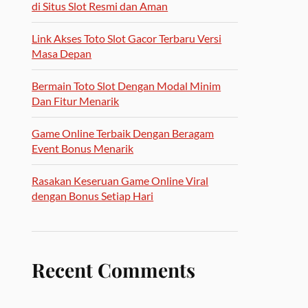
di Situs Slot Resmi dan Aman
Link Akses Toto Slot Gacor Terbaru Versi
Masa Depan
Bermain Toto Slot Dengan Modal Minim
Dan Fitur Menarik
Game Online Terbaik Dengan Beragam
Event Bonus Menarik
Rasakan Keseruan Game Online Viral
dengan Bonus Setiap Hari
Recent Comments