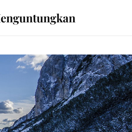
Menguntungkan