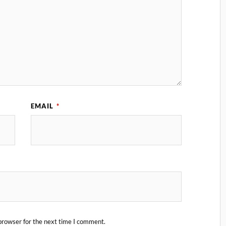
EMAIL
*
browser for the next time I comment.