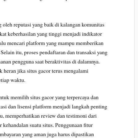
 oleh reputasi yang baik di kalangan komunitas
gkat keberhasilan yang tinggi menjadi indikator
lalu mencari platform yang mampu memberikan
. Selain itu, proses pendaftaran dan transaksi yang
nan pengguna saat beraktivitas di dalamnya.
k heran jika situs gacor terus mengalami
tiap waktu.
ntuk memilih situs gacor yang terpercaya dan
asi dan lisensi platform menjadi langkah penting
itu, memperhatikan review dan testimoni dari
r kehandalan suatu situs. Penggunaan fitur
mbayaran yang aman juga harus dipastikan