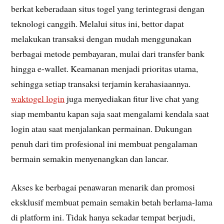
berkat keberadaan situs togel yang terintegrasi dengan
teknologi canggih. Melalui situs ini, bettor dapat
melakukan transaksi dengan mudah menggunakan
berbagai metode pembayaran, mulai dari transfer bank
hingga e-wallet. Keamanan menjadi prioritas utama,
sehingga setiap transaksi terjamin kerahasiaannya.
waktogel login
juga menyediakan fitur live chat yang
siap membantu kapan saja saat mengalami kendala saat
login atau saat menjalankan permainan. Dukungan
penuh dari tim profesional ini membuat pengalaman
bermain semakin menyenangkan dan lancar.
Akses ke berbagai penawaran menarik dan promosi
eksklusif membuat pemain semakin betah berlama-lama
di platform ini. Tidak hanya sekadar tempat berjudi,