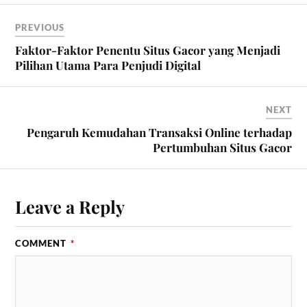
PREVIOUS
Faktor-Faktor Penentu Situs Gacor yang Menjadi
Pilihan Utama Para Penjudi Digital
NEXT
Pengaruh Kemudahan Transaksi Online terhadap
Pertumbuhan Situs Gacor
Leave a Reply
COMMENT
*