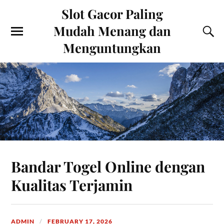
Slot Gacor Paling
Mudah Menang dan
Menguntungkan
Bandar Togel Online dengan
Kualitas Terjamin
ADMIN
FEBRUARY 17, 2026