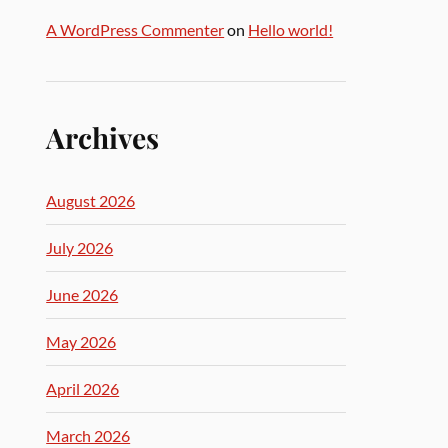
A WordPress Commenter
on
Hello world!
Archives
August 2026
July 2026
June 2026
May 2026
April 2026
March 2026