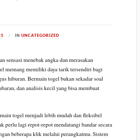
25
IN
UNCATEGORIZED
an sensasi menebak angka dan merasakan
gel memang memiliki daya tarik tersendiri bagi
gus hiburan. Bermain togel bukan sekadar soal
sabaran, dan analisis kecil yang bisa membuat
main togel menjadi lebih mudah dan fleksibel
ak perlu lagi repot-repot mendatangi bandar secara
engan beberapa klik melalui perangkatmu. Sistem