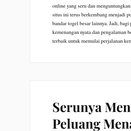
online yang seru dan menguntungkan
situs ini terus berkembang menjadi p
bandar togel besar lainnya. Jadi, bagi
kemenangan nyata dan pengalaman be
terbaik untuk memulai perjalanan k
Serunya Men
Peluang Men