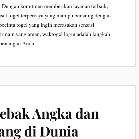
. Dengan komitmen memberikan layanan terbaik,
usat togel terpercaya yang mampu bersaing dengan
 pecinta togel yang ingin merasakan sensasi
rmain yang aman, waktogel login adalah langkah
emenangan Anda.
ebak Angka dan
ang di Dunia