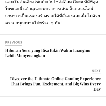
และเริ่มต้นเสี่ยงโชคกับเว็บไซต์สล็อต Gacor ที่ดีที่สุด
ในขณะนี้ แล้วคุณจะพบว่าการเล่นสล็อตออนไลน์
สามารถเป็นแหล่งสร้างรายได้ที่มั่นคงและเต็มไปด้วย
ความสนุกสนานไปพร้อม ๆ กัน!
PREVIOUS
Hiburan Seru yang Bisa Bikin Waktu Luangmu
Lebih Menyenangkan
NEXT
Discover the Ultimate Online Gaming Experience
That Brings Fun, Excitement, and Big Wins Every
Day