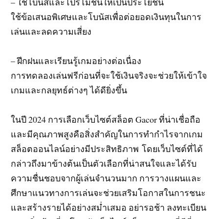
– ใช้โบนัสและโปรโมชั่นให้เป็นประโยชน์
ใช้ข้อเสนอพิเศษและโบนัสเพื่อต่อยอดเงินทุนในการ
เล่นและลดความเสี่ยง
– ฝึกฝนและเรียนรู้เกมอย่างต่อเนื่อง
การทดลองเล่นฟรีก่อนที่จะใช้เงินจริงจะช่วยให้เข้าใจ
เกมและกลยุทธ์ต่างๆ ได้ดียิ่งขึ้น
ในปี 2024 การเลือกเว็บไซต์สล็อต Gacor ที่น่าเชื่อถือ
และมีคุณภาพสูงคือสิ่งสำคัญในการทำกำไรจากเกม
สล็อตออนไลน์อย่างมีประสิทธิภาพ โดยเว็บไซต์ที่ได้
กล่าวถึงมาข้างต้นเป็นตัวเลือกที่น่าสนใจและได้รับ
ความชื่นชอบจากผู้เล่นจำนวนมาก การวางแผนและ
ศึกษาแนวทางการเล่นจะช่วยเสริมโอกาสในการชนะ
และสร้างรายได้อย่างสม่ำเสมอ อย่ารอช้า ลงทะเบียน