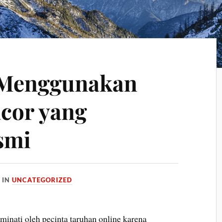
 Menggunakan
acor yang
smi
IN
UNCATEGORIZED
minati oleh pecinta taruhan online karena