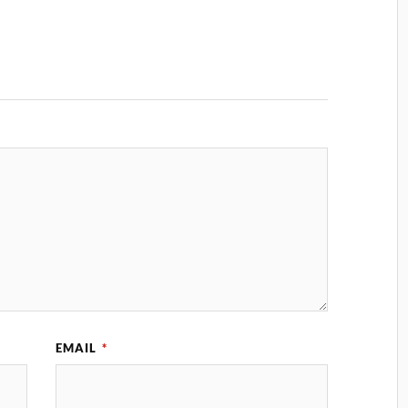
EMAIL
*