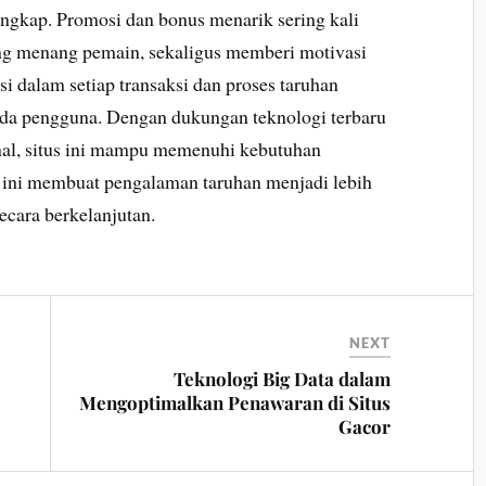
engkap. Promosi dan bonus menarik sering kali
ng menang pemain, sekaligus memberi motivasi
nsi dalam setiap transaksi dan proses taruhan
da pengguna. Dengan dukungan teknologi terbaru
nal, situs ini mampu memenuhi kebutuhan
r ini membuat pengalaman taruhan menjadi lebih
cara berkelanjutan.
NEXT
Teknologi Big Data dalam
Mengoptimalkan Penawaran di Situs
Gacor