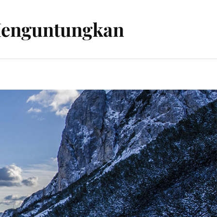
Menguntungkan