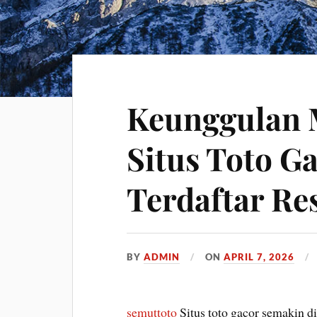
Keunggulan
Situs Toto G
Terdaftar Re
BY
ADMIN
ON
APRIL 7, 2026
semuttoto
Situs toto gacor semakin di