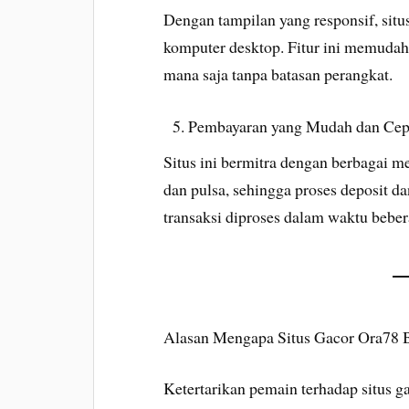
Dengan tampilan yang responsif, sit
komputer desktop. Fitur ini memudah
mana saja tanpa batasan perangkat.
Pembayaran yang Mudah dan Cep
Situs ini bermitra dengan berbagai me
dan pulsa, sehingga proses deposit d
transaksi diproses dalam waktu beber
Alasan Mengapa Situs Gacor Ora78 
Ketertarikan pemain terhadap situs 