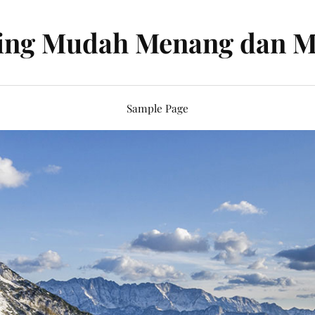
aling Mudah Menang dan 
Sample Page