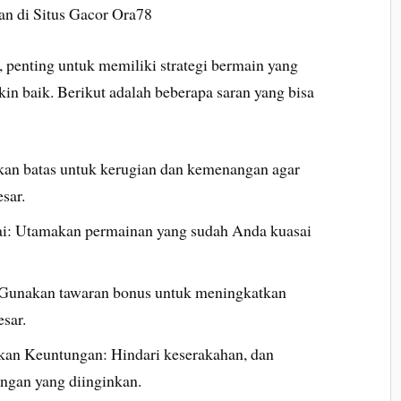
n di Situs Gacor Ora78
, penting untuk memiliki strategi bermain yang
n baik. Berikut adalah beberapa saran yang bisa
kan batas untuk kerugian dan kemenangan agar
sar.
ai: Utamakan permainan yang sudah Anda kuasai
Gunakan tawaran bonus untuk meningkatkan
sar.
kan Keuntungan: Hindari keserakahan, dan
ungan yang diinginkan.