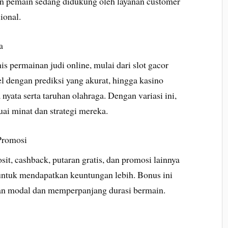
aan pemain sedang didukung oleh layanan customer
ional.
a
s permainan judi online, mulai dari slot gacor
l dengan prediksi yang akurat, hingga kasino
yata serta taruhan olahraga. Dengan variasi ini,
ai minat dan strategi mereka.
Promosi
t, cashback, putaran gratis, dan promosi lainnya
ntuk mendapatkan keuntungan lebih. Bonus ini
n modal dan memperpanjang durasi bermain.