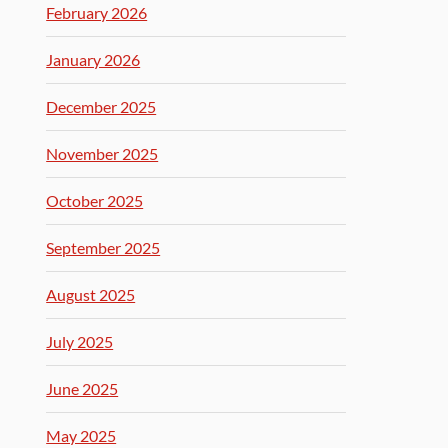
February 2026
January 2026
December 2025
November 2025
October 2025
September 2025
August 2025
July 2025
June 2025
May 2025