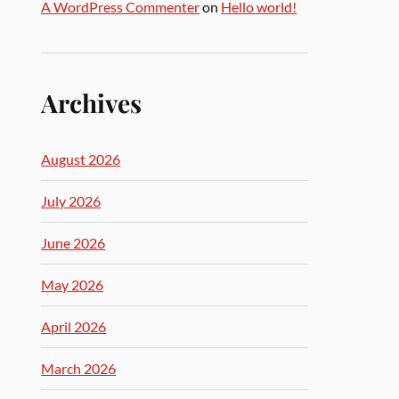
A WordPress Commenter
on
Hello world!
Archives
August 2026
July 2026
June 2026
May 2026
April 2026
March 2026