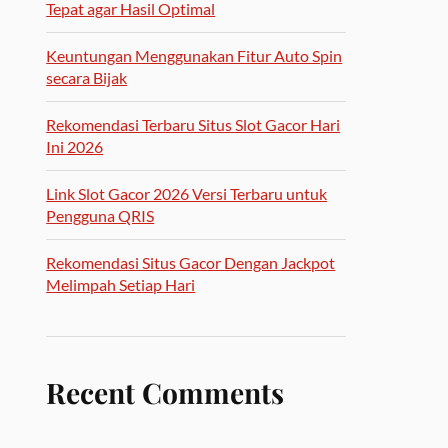
Tepat agar Hasil Optimal
Keuntungan Menggunakan Fitur Auto Spin
secara Bijak
Rekomendasi Terbaru Situs Slot Gacor Hari
Ini 2026
Link Slot Gacor 2026 Versi Terbaru untuk
Pengguna QRIS
Rekomendasi Situs Gacor Dengan Jackpot
Melimpah Setiap Hari
Recent Comments