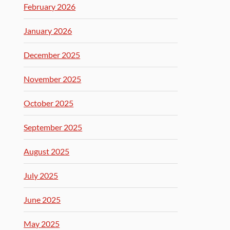
February 2026
January 2026
December 2025
November 2025
October 2025
September 2025
August 2025
July 2025
June 2025
May 2025