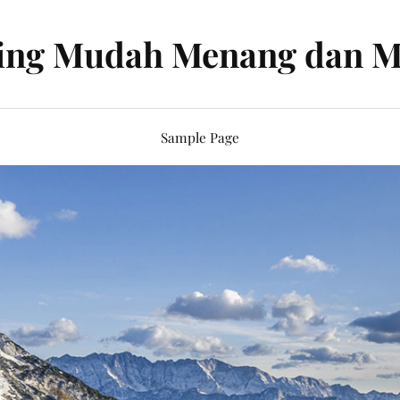
aling Mudah Menang dan 
Sample Page