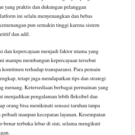
n yang praktis dan dukungan pelanggan
platform ini selalu menyenangkan dan bebas
kemenangan pun semakin tinggi karena sistem
titif dan adil.
si dan kepercayaan menjadi faktor utama yang
 ini mampu membangun kepercayaan tersebut
n komitmen terhadap transparansi. Para pemain
engkap, tetapi juga mendapatkan tips dan strategi
g menang. Ketersediaan berbagai permainan yang
at menjadikan pengalaman lebih fleksibel dan
ap orang bisa menikmati sensasi taruhan tanpa
a pribadi maupun kecepatan layanan. Kesempatan
benar terbuka lebar di sini, selama mengikuti
ngan.