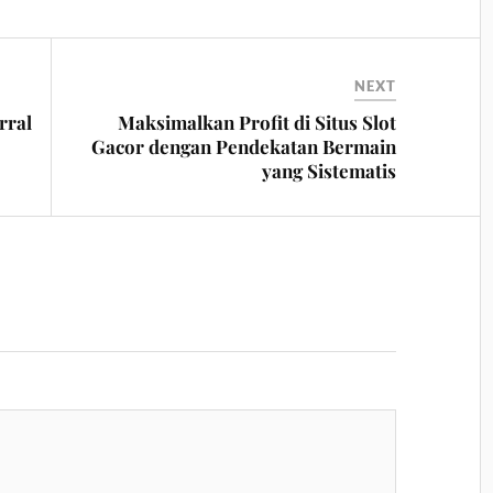
NEXT
rral
Maksimalkan Profit di Situs Slot
Gacor dengan Pendekatan Bermain
yang Sistematis