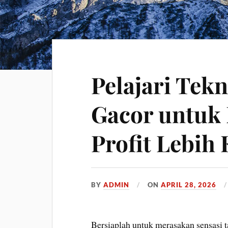
Pelajari Tekn
Gacor untuk
Profit Lebih
BY
ADMIN
ON
APRIL 28, 2026
Bersiaplah untuk merasakan sensasi t