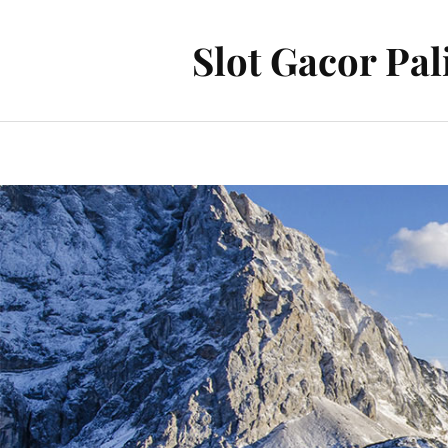
Slot Gacor P