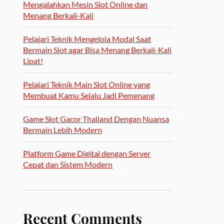
Mengalahkan Mesin Slot Online dan
Menang Berkali-Kali
Pelajari Teknik Mengelola Modal Saat
Bermain Slot agar Bisa Menang Berkali-Kali
Lipat!
Pelajari Teknik Main Slot Online yang
Membuat Kamu Selalu Jadi Pemenang
Game Slot Gacor Thailand Dengan Nuansa
Bermain Lebih Modern
Platform Game Digital dengan Server
Cepat dan Sistem Modern
Recent Comments