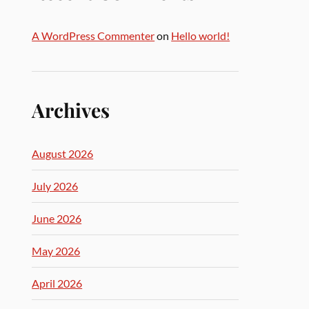
A WordPress Commenter
on
Hello world!
Archives
August 2026
July 2026
June 2026
May 2026
April 2026