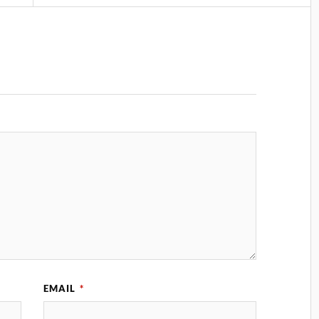
EMAIL
*