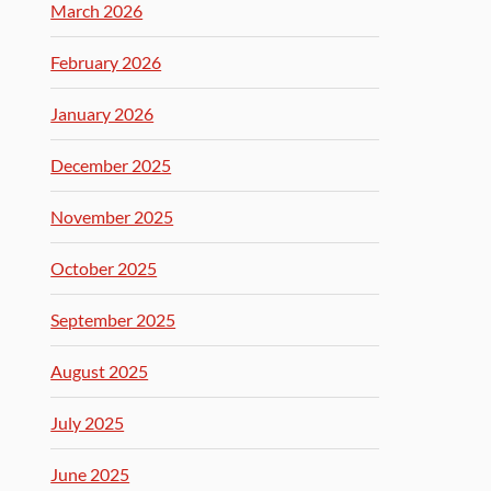
March 2026
February 2026
January 2026
December 2025
November 2025
October 2025
September 2025
August 2025
July 2025
June 2025