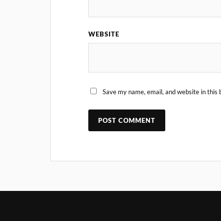
WEBSITE
Save my name, email, and website in this 