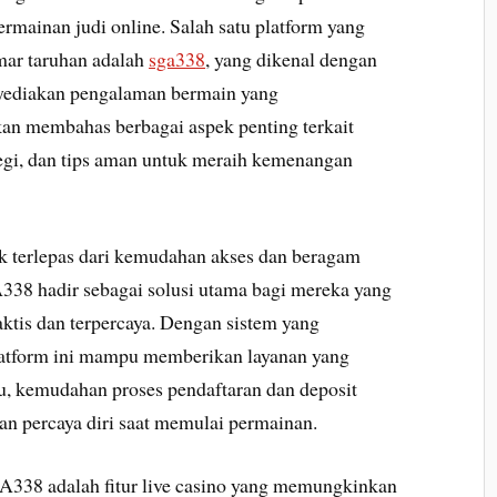
rmainan judi online. Salah satu platform yang
mar taruhan adalah
sga338
, yang dikenal dengan
yediakan pengalaman bermain yang
kan membahas berbagai aspek penting terkait
egi, dan tips aman untuk meraih kemenangan
ak terlepas dari kemudahan akses dan beragam
A338 hadir sebagai solusi utama bagi mereka yang
ktis dan terpercaya. Dengan sistem yang
 platform ini mampu memberikan layanan yang
itu, kemudahan proses pendaftaran dan deposit
 percaya diri saat memulai permainan.
A338 adalah fitur live casino yang memungkinkan