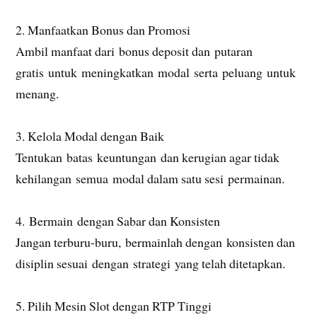
2. Manfaatkan Bonus dan Promosi
Ambil manfaat dari bonus deposit dan putaran
gratis untuk meningkatkan modal serta peluang untuk
menang.
3. Kelola Modal dengan Baik
Tentukan batas keuntungan dan kerugian agar tidak
kehilangan semua modal dalam satu sesi permainan.
4. Bermain dengan Sabar dan Konsisten
Jangan terburu-buru, bermainlah dengan konsisten dan
disiplin sesuai dengan strategi yang telah ditetapkan.
5. Pilih Mesin Slot dengan RTP Tinggi