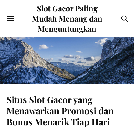
Slot Gacor Paling
Mudah Menang dan
Menguntungkan
Situs Slot Gacor yang
Menawarkan Promosi dan
Bonus Menarik Tiap Hari