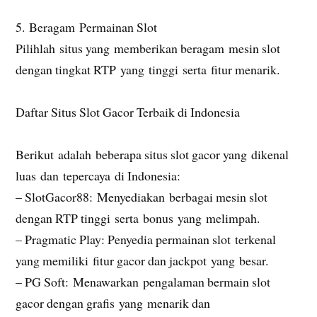
5. Beragam Permainan Slot
Pilihlah situs yang memberikan beragam mesin slot
dengan tingkat RTP yang tinggi serta fitur menarik.
Daftar Situs Slot Gacor Terbaik di Indonesia
Berikut adalah beberapa situs slot gacor yang dikenal
luas dan tepercaya di Indonesia:
– SlotGacor88: Menyediakan berbagai mesin slot
dengan RTP tinggi serta bonus yang melimpah.
– Pragmatic Play: Penyedia permainan slot terkenal
yang memiliki fitur gacor dan jackpot yang besar.
– PG Soft: Menawarkan pengalaman bermain slot
gacor dengan grafis yang menarik dan