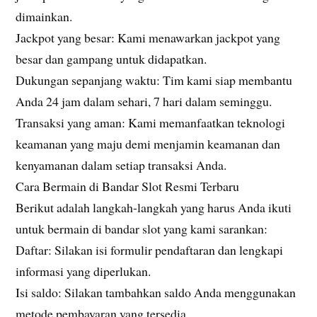
dimainkan.
Jackpot yang besar: Kami menawarkan jackpot yang
besar dan gampang untuk didapatkan.
Dukungan sepanjang waktu: Tim kami siap membantu
Anda 24 jam dalam sehari, 7 hari dalam seminggu.
Transaksi yang aman: Kami memanfaatkan teknologi
keamanan yang maju demi menjamin keamanan dan
kenyamanan dalam setiap transaksi Anda.
Cara Bermain di Bandar Slot Resmi Terbaru
Berikut adalah langkah-langkah yang harus Anda ikuti
untuk bermain di bandar slot yang kami sarankan:
Daftar: Silakan isi formulir pendaftaran dan lengkapi
informasi yang diperlukan.
Isi saldo: Silakan tambahkan saldo Anda menggunakan
metode pembayaran yang tersedia.