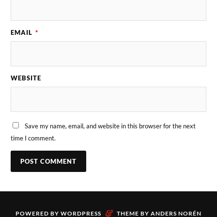
EMAIL
*
WEBSITE
Save my name, email, and website in this browser for the next
time I comment.
&
POWERED BY
WORDPRESS
THEME BY
ANDERS NORÉN