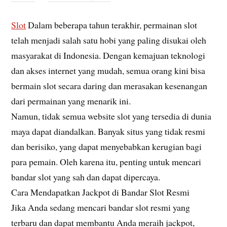
Slot
Dalam beberapa tahun terakhir, permainan slot
telah menjadi salah satu hobi yang paling disukai oleh
masyarakat di Indonesia. Dengan kemajuan teknologi
dan akses internet yang mudah, semua orang kini bisa
bermain slot secara daring dan merasakan kesenangan
dari permainan yang menarik ini.
Namun, tidak semua website slot yang tersedia di dunia
maya dapat diandalkan. Banyak situs yang tidak resmi
dan berisiko, yang dapat menyebabkan kerugian bagi
para pemain. Oleh karena itu, penting untuk mencari
bandar slot yang sah dan dapat dipercaya.
Cara Mendapatkan Jackpot di Bandar Slot Resmi
Jika Anda sedang mencari bandar slot resmi yang
terbaru dan dapat membantu Anda meraih jackpot,