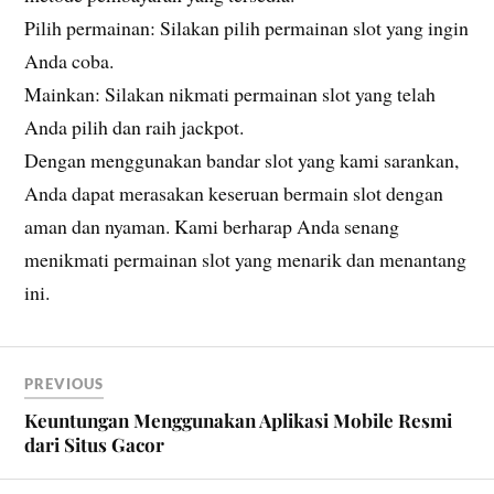
Pilih permainan: Silakan pilih permainan slot yang ingin
Anda coba.
Mainkan: Silakan nikmati permainan slot yang telah
Anda pilih dan raih jackpot.
Dengan menggunakan bandar slot yang kami sarankan,
Anda dapat merasakan keseruan bermain slot dengan
aman dan nyaman. Kami berharap Anda senang
menikmati permainan slot yang menarik dan menantang
ini.
PREVIOUS
Keuntungan Menggunakan Aplikasi Mobile Resmi
dari Situs Gacor