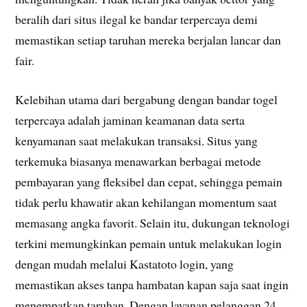
beralih dari situs ilegal ke bandar terpercaya demi
memastikan setiap taruhan mereka berjalan lancar dan
fair.
Kelebihan utama dari bergabung dengan bandar togel
terpercaya adalah jaminan keamanan data serta
kenyamanan saat melakukan transaksi. Situs yang
terkemuka biasanya menawarkan berbagai metode
pembayaran yang fleksibel dan cepat, sehingga pemain
tidak perlu khawatir akan kehilangan momentum saat
memasang angka favorit. Selain itu, dukungan teknologi
terkini memungkinkan pemain untuk melakukan login
dengan mudah melalui Kastatoto login, yang
memastikan akses tanpa hambatan kapan saja saat ingin
menempatkan taruhan. Dengan layanan pelanggan 24