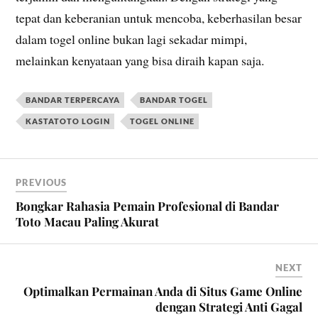
tepat dan keberanian untuk mencoba, keberhasilan besar
dalam togel online bukan lagi sekadar mimpi,
melainkan kenyataan yang bisa diraih kapan saja.
BANDAR TERPERCAYA
BANDAR TOGEL
KASTATOTO LOGIN
TOGEL ONLINE
PREVIOUS
Bongkar Rahasia Pemain Profesional di Bandar
Toto Macau Paling Akurat
NEXT
Optimalkan Permainan Anda di Situs Game Online
dengan Strategi Anti Gagal