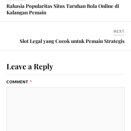
Rahasia Popularitas Situs Taruhan Bola Online di
Kalangan Pemain
NEXT
Slot Legal yang Cocok untuk Pemain Strategis
Leave a Reply
COMMENT
*