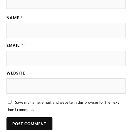
NAME
*
EMAIL
*
WEBSITE
Save my name, email, and website in this browser for the next
time I comment.