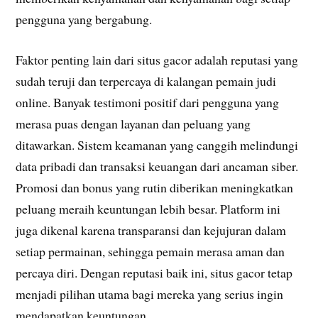
pengguna yang bergabung.
Faktor penting lain dari situs gacor adalah reputasi yang
sudah teruji dan terpercaya di kalangan pemain judi
online. Banyak testimoni positif dari pengguna yang
merasa puas dengan layanan dan peluang yang
ditawarkan. Sistem keamanan yang canggih melindungi
data pribadi dan transaksi keuangan dari ancaman siber.
Promosi dan bonus yang rutin diberikan meningkatkan
peluang meraih keuntungan lebih besar. Platform ini
juga dikenal karena transparansi dan kejujuran dalam
setiap permainan, sehingga pemain merasa aman dan
percaya diri. Dengan reputasi baik ini, situs gacor tetap
menjadi pilihan utama bagi mereka yang serius ingin
mendapatkan keuntungan.