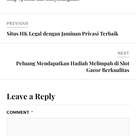
PREVIOUS
Situs HK Legal dengan Jaminan Privasi Terbaik
NEXT
Peluang Mendapatkan Hadiah Melimpah di Slot
Gacor Berkualitas
Leave a Reply
COMMENT
*