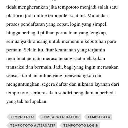
tidak mengherankan jika tempototo menjadi salah satu
platform judi online terpopuler saat ini. Mulai dari
proses pendaftaran yang cepat, login yang simpel,
hingga berbagai pilihan permainan yang lengkap,
semuanya dirancang untuk memenuhi kebutuhan para
pemain. Selain itu, fitur keamanan yang terjamin
membuat pemain merasa tenang saat melakukan
transaksi dan bermain. Jadi, bagi yang ingin merasakan
sensasi taruhan online yang menyenangkan dan
menguntungkan, segera daftar dan nikmati layanan dari
tempo toto, serta rasakan sendiri pengalaman berbeda
yang tak terlupakan.
TEMPO TOTO
TEMPOPOTO DAFTAR
TEMPOTOTO
TEMPOTOTO ALTERNATIF
TEMPOTOTO LOGIN