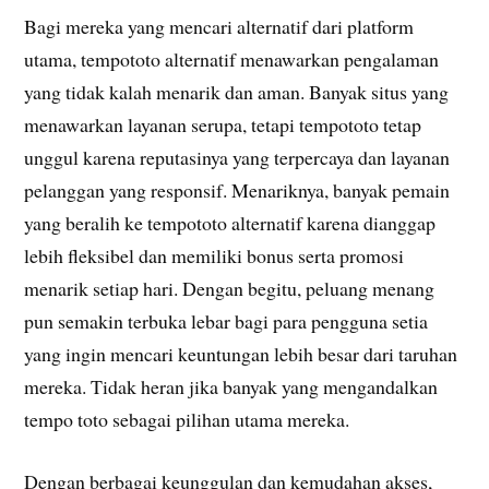
Bagi mereka yang mencari alternatif dari platform
utama, tempototo alternatif menawarkan pengalaman
yang tidak kalah menarik dan aman. Banyak situs yang
menawarkan layanan serupa, tetapi tempototo tetap
unggul karena reputasinya yang terpercaya dan layanan
pelanggan yang responsif. Menariknya, banyak pemain
yang beralih ke tempototo alternatif karena dianggap
lebih fleksibel dan memiliki bonus serta promosi
menarik setiap hari. Dengan begitu, peluang menang
pun semakin terbuka lebar bagi para pengguna setia
yang ingin mencari keuntungan lebih besar dari taruhan
mereka. Tidak heran jika banyak yang mengandalkan
tempo toto sebagai pilihan utama mereka.
Dengan berbagai keunggulan dan kemudahan akses,