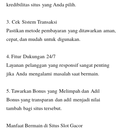
kredibilitas situs yang Anda pilih.
3. Cek Sistem Transaksi
Pastikan metode pembayaran yang ditawarkan aman,
cepat, dan mudah untuk digunakan.
4. Fitur Dukungan 24/7
Layanan pelanggan yang responsif sangat penting
jika Anda mengalami masalah saat bermain.
5. Tawarkan Bonus yang Melimpah dan Adil
Bonus yang transparan dan adil menjadi nilai
tambah bagi situs tersebut.
Manfaat Bermain di Situs Slot Gacor