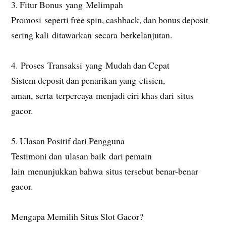
3. Fitur Bonus yang Melimpah
Promosi seperti free spin, cashback, dan bonus deposit
sering kali ditawarkan secara berkelanjutan.
4. Proses Transaksi yang Mudah dan Cepat
Sistem deposit dan penarikan yang efisien,
aman, serta terpercaya menjadi ciri khas dari situs
gacor.
5. Ulasan Positif dari Pengguna
Testimoni dan ulasan baik dari pemain
lain menunjukkan bahwa situs tersebut benar-benar
gacor.
Mengapa Memilih Situs Slot Gacor?