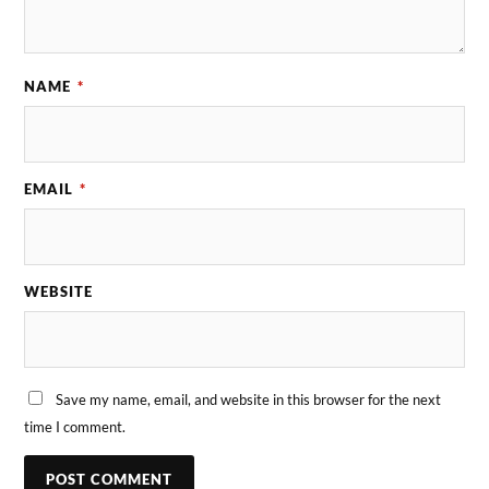
NAME
*
EMAIL
*
WEBSITE
Save my name, email, and website in this browser for the next
time I comment.