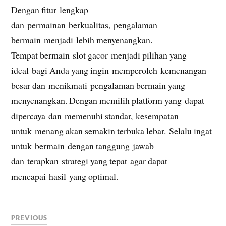
Dengan fitur lengkap
dan permainan berkualitas, pengalaman
bermain menjadi lebih menyenangkan.
Tempat bermain slot gacor menjadi pilihan yang
ideal bagi Anda yang ingin memperoleh kemenangan
besar dan menikmati pengalaman bermain yang
menyenangkan. Dengan memilih platform yang dapat
dipercaya dan memenuhi standar, kesempatan
untuk menang akan semakin terbuka lebar. Selalu ingat
untuk bermain dengan tanggung jawab
dan terapkan strategi yang tepat agar dapat
mencapai hasil yang optimal.
PREVIOUS