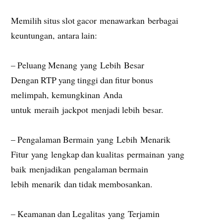
Memilih situs slot gacor menawarkan berbagai
keuntungan, antara lain:
– Peluang Menang yang Lebih Besar
Dengan RTP yang tinggi dan fitur bonus
melimpah, kemungkinan Anda
untuk meraih jackpot menjadi lebih besar.
– Pengalaman Bermain yang Lebih Menarik
Fitur yang lengkap dan kualitas permainan yang
baik menjadikan pengalaman bermain
lebih menarik dan tidak membosankan.
– Keamanan dan Legalitas yang Terjamin