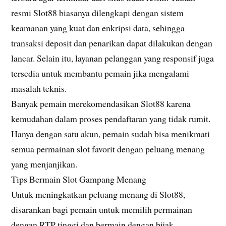
resmi Slot88 biasanya dilengkapi dengan sistem
keamanan yang kuat dan enkripsi data, sehingga
transaksi deposit dan penarikan dapat dilakukan dengan
lancar. Selain itu, layanan pelanggan yang responsif juga
tersedia untuk membantu pemain jika mengalami
masalah teknis.
Banyak pemain merekomendasikan Slot88 karena
kemudahan dalam proses pendaftaran yang tidak rumit.
Hanya dengan satu akun, pemain sudah bisa menikmati
semua permainan slot favorit dengan peluang menang
yang menjanjikan.
Tips Bermain Slot Gampang Menang
Untuk meningkatkan peluang menang di Slot88,
disarankan bagi pemain untuk memilih permainan
dengan RTP tinggi dan bermain dengan bijak.