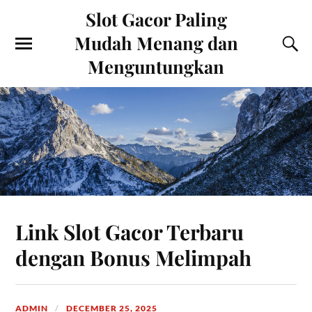
Slot Gacor Paling
Mudah Menang dan
Menguntungkan
Link Slot Gacor Terbaru
dengan Bonus Melimpah
ADMIN
DECEMBER 25, 2025