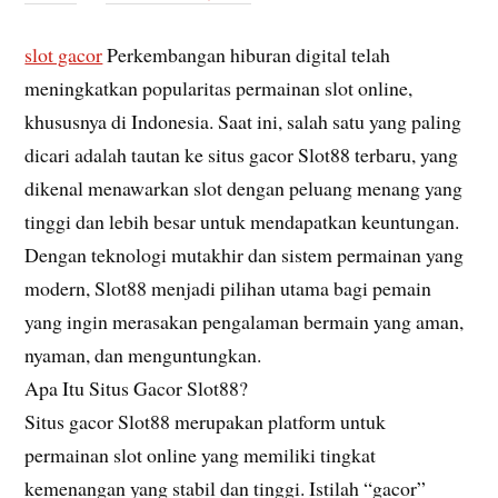
slot gacor
Perkembangan hiburan digital telah
meningkatkan popularitas permainan slot online,
khususnya di Indonesia. Saat ini, salah satu yang paling
dicari adalah tautan ke situs gacor Slot88 terbaru, yang
dikenal menawarkan slot dengan peluang menang yang
tinggi dan lebih besar untuk mendapatkan keuntungan.
Dengan teknologi mutakhir dan sistem permainan yang
modern, Slot88 menjadi pilihan utama bagi pemain
yang ingin merasakan pengalaman bermain yang aman,
nyaman, dan menguntungkan.
Apa Itu Situs Gacor Slot88?
Situs gacor Slot88 merupakan platform untuk
permainan slot online yang memiliki tingkat
kemenangan yang stabil dan tinggi. Istilah “gacor”