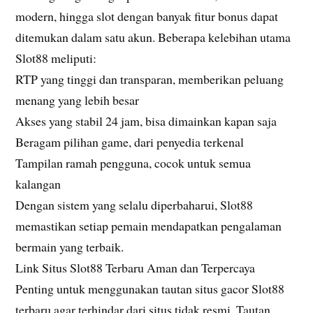
modern, hingga slot dengan banyak fitur bonus dapat
ditemukan dalam satu akun. Beberapa kelebihan utama
Slot88 meliputi:
RTP yang tinggi dan transparan, memberikan peluang
menang yang lebih besar
Akses yang stabil 24 jam, bisa dimainkan kapan saja
Beragam pilihan game, dari penyedia terkenal
Tampilan ramah pengguna, cocok untuk semua
kalangan
Dengan sistem yang selalu diperbaharui, Slot88
memastikan setiap pemain mendapatkan pengalaman
bermain yang terbaik.
Link Situs Slot88 Terbaru Aman dan Terpercaya
Penting untuk menggunakan tautan situs gacor Slot88
terbaru agar terhindar dari situs tidak resmi. Tautan