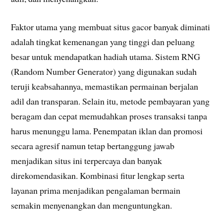
Faktor utama yang membuat situs gacor banyak diminati
adalah tingkat kemenangan yang tinggi dan peluang
besar untuk mendapatkan hadiah utama. Sistem RNG
(Random Number Generator) yang digunakan sudah
teruji keabsahannya, memastikan permainan berjalan
adil dan transparan. Selain itu, metode pembayaran yang
beragam dan cepat memudahkan proses transaksi tanpa
harus menunggu lama. Penempatan iklan dan promosi
secara agresif namun tetap bertanggung jawab
menjadikan situs ini terpercaya dan banyak
direkomendasikan. Kombinasi fitur lengkap serta
layanan prima menjadikan pengalaman bermain
semakin menyenangkan dan menguntungkan.