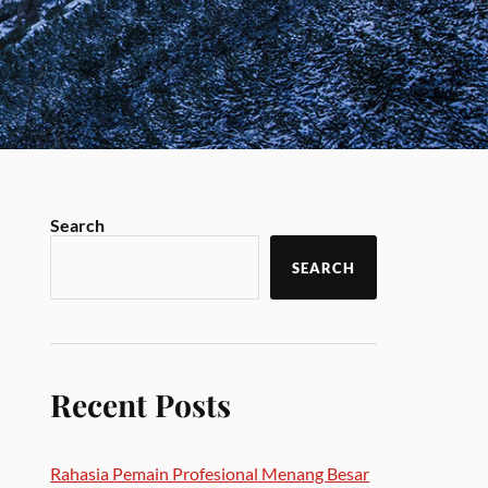
Search
SEARCH
Recent Posts
Rahasia Pemain Profesional Menang Besar