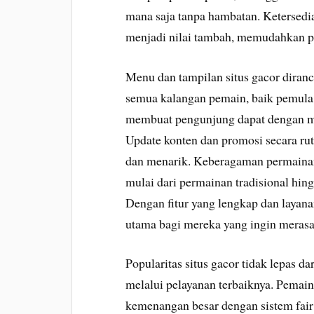
mana saja tanpa hambatan. Ketersed
menjadi nilai tambah, memudahkan pr
Menu dan tampilan situs gacor diran
semua kalangan pemain, baik pemula m
membuat pengunjung dapat dengan m
Update konten dan promosi secara ru
dan menarik. Keberagaman permainan
mulai dari permainan tradisional hi
Dengan fitur yang lengkap dan layanan
utama bagi mereka yang ingin merasa
Popularitas situs gacor tidak lepas d
melalui pelayanan terbaiknya. Pemai
kemenangan besar dengan sistem fair 