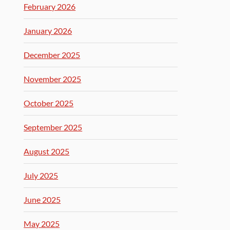
February 2026
January 2026
December 2025
November 2025
October 2025
September 2025
August 2025
July 2025
June 2025
May 2025