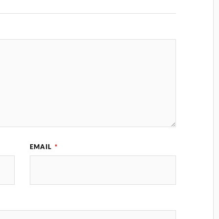
EMAIL
*