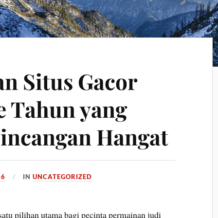
n Situs Gacor
e Tahun yang
bincangan Hangat
26
IN
UNCATEGORIZED
satu pilihan utama bagi pecinta permainan judi