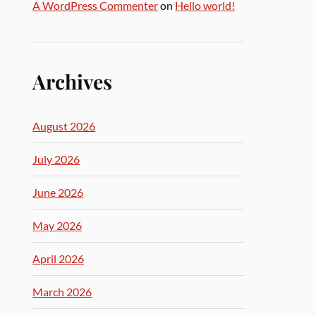
A WordPress Commenter
on
Hello world!
Archives
August 2026
July 2026
June 2026
May 2026
April 2026
March 2026