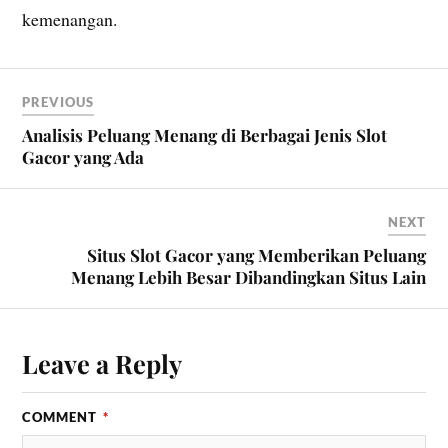
kemenangan.
PREVIOUS
Analisis Peluang Menang di Berbagai Jenis Slot
Gacor yang Ada
NEXT
Situs Slot Gacor yang Memberikan Peluang
Menang Lebih Besar Dibandingkan Situs Lain
Leave a Reply
COMMENT
*