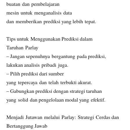
buatan dan pembelajaran
mesin untuk menganalisis data
dan memberikan prediksi yang lebih tepat.
Tips untuk Menggunakan Prediksi dalam
Taruhan Parlay
– Jangan sepenuhnya bergantung pada prediksi,
lakukan analisis pribadi juga.
– Pilih prediksi dari sumber
yang tepercaya dan telah terbukti akurat.
– Gabungkan prediksi dengan strategi taruhan
yang solid dan pengelolaan modal yang efektif.
Menjadi Jutawan melalui Parlay: Strategi Cerdas dan
Bertanggung Jawab