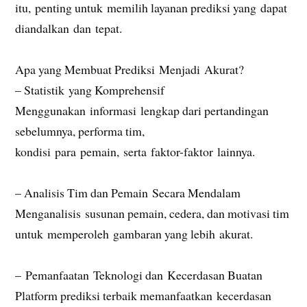
itu, penting untuk memilih layanan prediksi yang dapat
diandalkan dan tepat.
Apa yang Membuat Prediksi Menjadi Akurat?
– Statistik yang Komprehensif
Menggunakan informasi lengkap dari pertandingan
sebelumnya, performa tim,
kondisi para pemain, serta faktor-faktor lainnya.
– Analisis Tim dan Pemain Secara Mendalam
Menganalisis susunan pemain, cedera, dan motivasi tim
untuk memperoleh gambaran yang lebih akurat.
– Pemanfaatan Teknologi dan Kecerdasan Buatan
Platform prediksi terbaik memanfaatkan kecerdasan