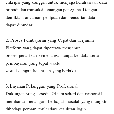
enkripsi yang canggih untuk menjaga kerahasiaan data
pribadi dan transaksi keuangan pengguna. Dengan
demikian, ancaman penipuan dan pencurian data
dapat dihindari.
2. Proses Pembayaran yang Cepat dan Terjamin
Platform yang dapat dipercaya menjamin
proses penarikan kemenangan tanpa kendala, serta
pembayaran yang tepat waktu
sesuai dengan ketentuan yang berlaku.
3. Layanan Pelanggan yang Profesional
Dukungan yang tersedia 24 jam sehari dan responsif
membantu menangani berbagai masalah yang mungkin
dihadapi pemain, mulai dari kesulitan login