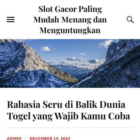
Slot Gacor Paling
Mudah Menang dan
Menguntungkan
Rahasia Seru di Balik Dunia
Togel yang Wajib Kamu Coba
ADMIN
DECEMBER 19, 2025