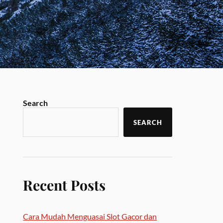
Search
SEARCH
Recent Posts
Cara Mudah Menguasai Slot Gacor dan