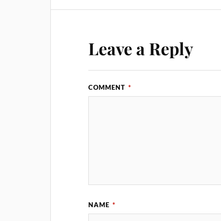
Leave a Reply
COMMENT
*
NAME
*