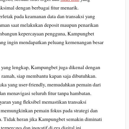
imal dengan berbagai fitur menarik.
erletak pada keamanan data dan transaksi yang
yaman saat melakukan deposit maupun penarikan
membangun kepercayaan pengguna, Kampungbet
yang ingin mendapatkan peluang kemenangan besar
 yang lengkap, Kampungbet juga dikenal dengan
n ramah, siap membantu kapan saja dibutuhkan.
muka yang user-friendly, memudahkan pemain dari
an menavigasi seluruh fitur tanpa hambatan.
aran yang fleksibel memastikan transaksi
, memungkinkan pemain fokus pada strategi dan
a. Tidak heran jika Kampungbet semakin diminati
terpercaya dan inovatif di era digital ini.