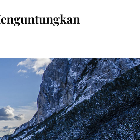
Menguntungkan