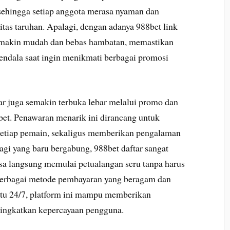
 sehingga setiap anggota merasa nyaman dan
itas taruhan. Apalagi, dengan adanya 988bet link
 semakin mudah dan bebas hambatan, memastikan
kendala saat ingin menikmati berbagai promosi
 juga semakin terbuka lebar melalui promo dan
bet. Penawaran menarik ini dirancang untuk
etiap pemain, sekaligus memberikan pengalaman
gi yang baru bergabung, 988bet daftar sangat
isa langsung memulai petualangan seru tanpa harus
erbagai metode pembayaran yang beragam dan
tu 24/7, platform ini mampu memberikan
ingkatkan kepercayaan pengguna.