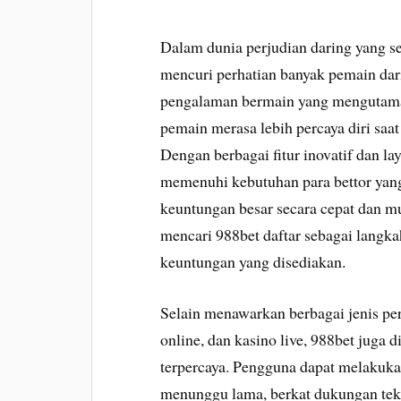
Dalam dunia perjudian daring yang s
mencuri perhatian banyak pemain dar
pengalaman bermain yang mengutam
pemain merasa lebih percaya diri saat
Dengan berbagai fitur inovatif dan 
memenuhi kebutuhan para bettor yang
keuntungan besar secara cepat dan m
mencari 988bet daftar sebagai lang
keuntungan yang disediakan.
Selain menawarkan berbagai jenis per
online, dan kasino live, 988bet juga 
terpercaya. Pengguna dapat melakuka
menunggu lama, berkat dukungan tek