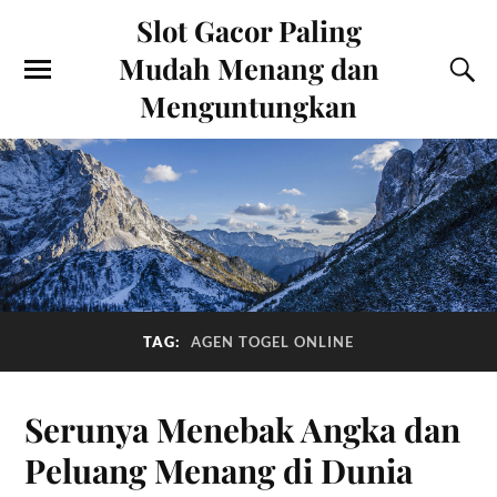
Slot Gacor Paling
Mudah Menang dan
Menguntungkan
TAG:
AGEN TOGEL ONLINE
Serunya Menebak Angka dan
Peluang Menang di Dunia