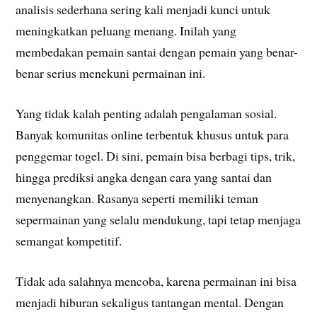
analisis sederhana sering kali menjadi kunci untuk
meningkatkan peluang menang. Inilah yang
membedakan pemain santai dengan pemain yang benar-
benar serius menekuni permainan ini.
Yang tidak kalah penting adalah pengalaman sosial.
Banyak komunitas online terbentuk khusus untuk para
penggemar togel. Di sini, pemain bisa berbagi tips, trik,
hingga prediksi angka dengan cara yang santai dan
menyenangkan. Rasanya seperti memiliki teman
sepermainan yang selalu mendukung, tapi tetap menjaga
semangat kompetitif.
Tidak ada salahnya mencoba, karena permainan ini bisa
menjadi hiburan sekaligus tantangan mental. Dengan