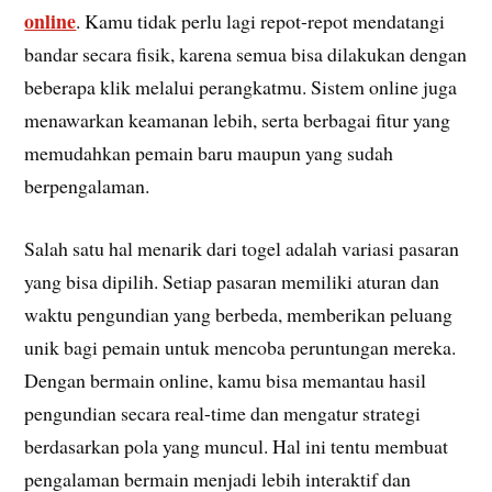
online
. Kamu tidak perlu lagi repot-repot mendatangi
bandar secara fisik, karena semua bisa dilakukan dengan
beberapa klik melalui perangkatmu. Sistem online juga
menawarkan keamanan lebih, serta berbagai fitur yang
memudahkan pemain baru maupun yang sudah
berpengalaman.
Salah satu hal menarik dari togel adalah variasi pasaran
yang bisa dipilih. Setiap pasaran memiliki aturan dan
waktu pengundian yang berbeda, memberikan peluang
unik bagi pemain untuk mencoba peruntungan mereka.
Dengan bermain online, kamu bisa memantau hasil
pengundian secara real-time dan mengatur strategi
berdasarkan pola yang muncul. Hal ini tentu membuat
pengalaman bermain menjadi lebih interaktif dan