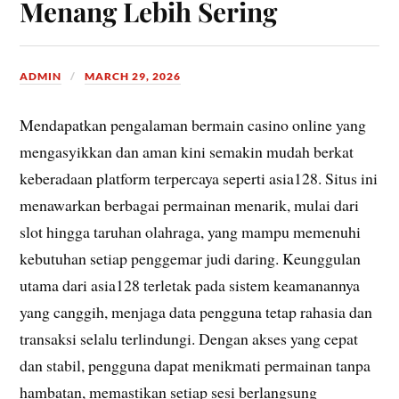
Menang Lebih Sering
ADMIN
MARCH 29, 2026
Mendapatkan pengalaman bermain casino online yang
mengasyikkan dan aman kini semakin mudah berkat
keberadaan platform terpercaya seperti asia128. Situs ini
menawarkan berbagai permainan menarik, mulai dari
slot hingga taruhan olahraga, yang mampu memenuhi
kebutuhan setiap penggemar judi daring. Keunggulan
utama dari asia128 terletak pada sistem keamanannya
yang canggih, menjaga data pengguna tetap rahasia dan
transaksi selalu terlindungi. Dengan akses yang cepat
dan stabil, pengguna dapat menikmati permainan tanpa
hambatan, memastikan setiap sesi berlangsung