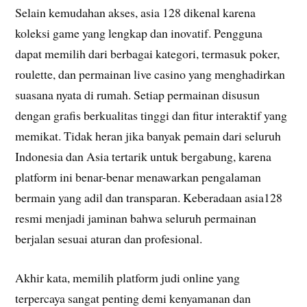
Selain kemudahan akses, asia 128 dikenal karena
koleksi game yang lengkap dan inovatif. Pengguna
dapat memilih dari berbagai kategori, termasuk poker,
roulette, dan permainan live casino yang menghadirkan
suasana nyata di rumah. Setiap permainan disusun
dengan grafis berkualitas tinggi dan fitur interaktif yang
memikat. Tidak heran jika banyak pemain dari seluruh
Indonesia dan Asia tertarik untuk bergabung, karena
platform ini benar-benar menawarkan pengalaman
bermain yang adil dan transparan. Keberadaan asia128
resmi menjadi jaminan bahwa seluruh permainan
berjalan sesuai aturan dan profesional.
Akhir kata, memilih platform judi online yang
terpercaya sangat penting demi kenyamanan dan