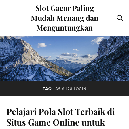
Slot Gacor Paling
Mudah Menang dan
Menguntungkan
TAG:
ASIA128 LOGIN
Pelajari Pola Slot Terbaik di
Situs Game Online untuk