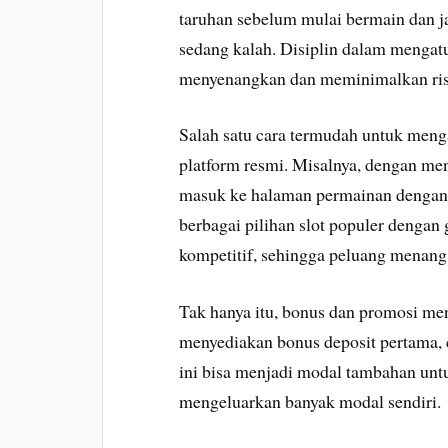
taruhan sebelum mulai bermain dan j
sedang kalah. Disiplin dalam menga
menyenangkan dan meminimalkan risi
Salah satu cara termudah untuk menga
platform resmi. Misalnya, dengan m
masuk ke halaman permainan dengan 
berbagai pilihan slot populer dengan
kompetitif, sehingga peluang menang 
Tak hanya itu, bonus dan promosi men
menyediakan bonus deposit pertama, 
ini bisa menjadi modal tambahan untu
mengeluarkan banyak modal sendiri.