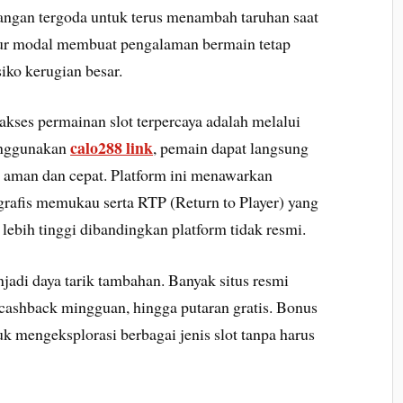
angan tergoda untuk terus menambah taruhan saat
tur modal membuat pengalaman bermain tetap
ko kerugian besar.
kses permainan slot terpercaya adalah melalui
calo288 link
enggunakan
, pemain dapat langsung
aman dan cepat. Platform ini menawarkan
 grafis memukau serta RTP (Return to Player) yang
lebih tinggi dibandingkan platform tidak resmi.
jadi daya tarik tambahan. Banyak situs resmi
cashback mingguan, hingga putaran gratis. Bonus
k mengeksplorasi berbagai jenis slot tanpa harus