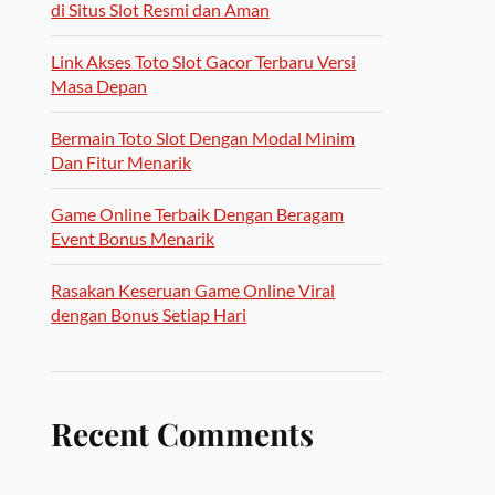
di Situs Slot Resmi dan Aman
Link Akses Toto Slot Gacor Terbaru Versi
Masa Depan
Bermain Toto Slot Dengan Modal Minim
Dan Fitur Menarik
Game Online Terbaik Dengan Beragam
Event Bonus Menarik
Rasakan Keseruan Game Online Viral
dengan Bonus Setiap Hari
Recent Comments