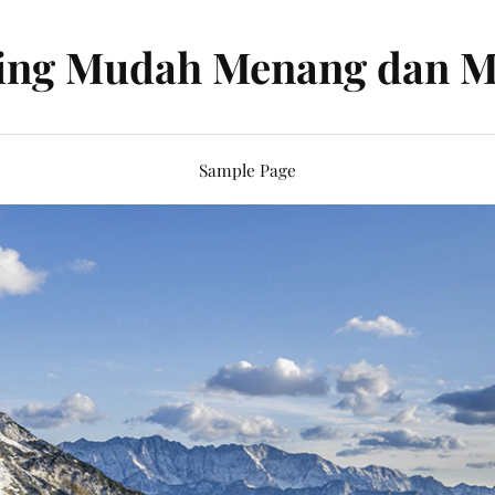
aling Mudah Menang dan 
Sample Page