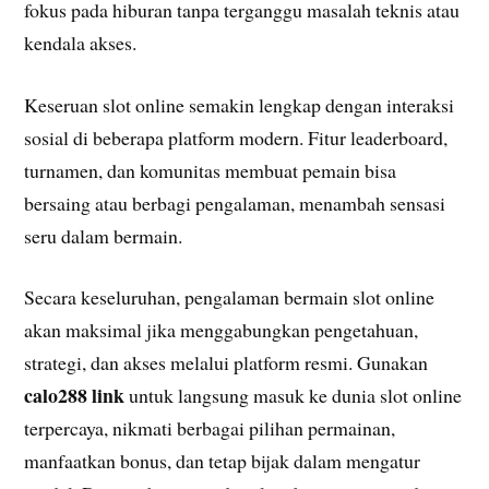
fokus pada hiburan tanpa terganggu masalah teknis atau
kendala akses.
Keseruan slot online semakin lengkap dengan interaksi
sosial di beberapa platform modern. Fitur leaderboard,
turnamen, dan komunitas membuat pemain bisa
bersaing atau berbagi pengalaman, menambah sensasi
seru dalam bermain.
Secara keseluruhan, pengalaman bermain slot online
akan maksimal jika menggabungkan pengetahuan,
strategi, dan akses melalui platform resmi. Gunakan
calo288 link
untuk langsung masuk ke dunia slot online
terpercaya, nikmati berbagai pilihan permainan,
manfaatkan bonus, dan tetap bijak dalam mengatur