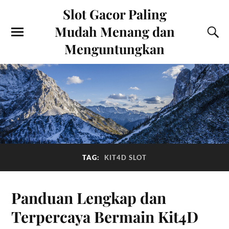
Slot Gacor Paling
Mudah Menang dan
Menguntungkan
TAG:
KIT4D SLOT
Panduan Lengkap dan
Terpercaya Bermain Kit4D