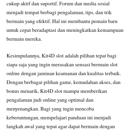
cukup aktif dan suportif. Forum dan media sosial
menjadi tempat berbagi pengalaman, tips, dan trik
bermain yang efektif. Hal ini membantu pemain baru
untuk cepat beradaptasi dan meningkatkan kemampuan
bermain mereka.
Kesimpulannya, Kit4D slot adalah pilihan tepat bagi
siapa saja yang ingin merasakan sensasi bermain slot
online dengan jaminan keamanan dan kualitas terbaik.
Dengan berbagai pilihan game, kemudahan akses, dan
bonus menarik, Kit4D slot mampu memberikan
pengalaman judi online yang optimal dan
menyenangkan. Bagi yang ingin mencoba
keberuntungan, mempelajari panduan ini menjadi
langkah awal yang tepat agar dapat bermain dengan