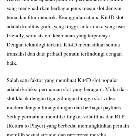
yang menghadirkan berbagai jenis mesin slot dengan
tema dan fitur menarik. Keunggulan utama Kit4D slot
adalah kualitas grafis yang tinggi, antarmuka yang user-
friendly, serta sistem keamanan yang terpercaya.
Dengan teknologi terkini, Kit4D memastikan semua
transaksi dan data pribadi pemain terlindungi dengan
baik.
Salah satu faktor yang membuat Kit4D slot populer
adalah koleksi permainan slot yang beragam. Mulai dari
slot klasik dengan tiga gulungan hingga slot video
modern dengan lima gulungan dan berbagai paylines.
Setiap permainan memiliki tingkat volatilitas dan RTP
(Return to Player) yang berbeda, memungkinkan pemain
memilih sesuai strategi dan preferensi mereka.