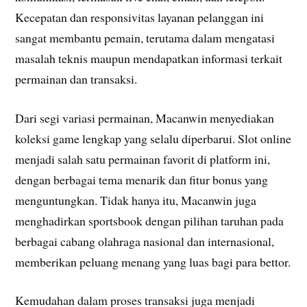
Kecepatan dan responsivitas layanan pelanggan ini
sangat membantu pemain, terutama dalam mengatasi
masalah teknis maupun mendapatkan informasi terkait
permainan dan transaksi.
Dari segi variasi permainan, Macanwin menyediakan
koleksi game lengkap yang selalu diperbarui. Slot online
menjadi salah satu permainan favorit di platform ini,
dengan berbagai tema menarik dan fitur bonus yang
menguntungkan. Tidak hanya itu, Macanwin juga
menghadirkan sportsbook dengan pilihan taruhan pada
berbagai cabang olahraga nasional dan internasional,
memberikan peluang menang yang luas bagi para bettor.
Kemudahan dalam proses transaksi juga menjadi