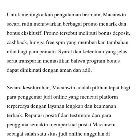
Untuk meningkatkan pengalaman bermain, Macanwin
secara rutin menawarkan berbagai promo menarik dan
bonus eksklusif. Promo tersebut meliputi bonus deposit,
cashback, hingga free spin yang memberikan tambahan
nilai bagi para pemain. Syarat dan ketentuan yang jelas
serta transparan memastikan bahwa program bonus
dapat dinikmati dengan aman dan adil.
Secara keseluruhan, Macanwin adalah pilihan tepat bagi
para penggemar judi online yang mencari platform
terpercaya dengan layanan lengkap dan keamanan
terbaik. Reputasi positif dan testimoni dari para
pengguna semakin memperkuat posisi Macanwin
sebagai salah satu situs judi online unggulan di