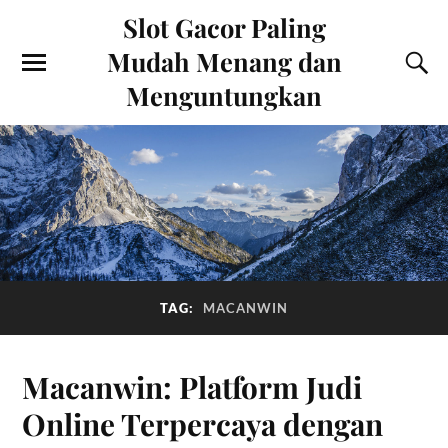
Slot Gacor Paling
Mudah Menang dan
Menguntungkan
TAG:
MACANWIN
Macanwin: Platform Judi
Online Terpercaya dengan