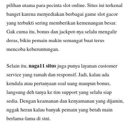
pilihan utama para pecinta slot online. Situs ini terkenal
banget karena menyediakan berbagai game slot gacor
yang terbukti sering memberikan kemenangan besar.
Gak cuma itu, bonus dan jackpot-nya selalu mengalir
deras, bikin pemain makin semangat buat terus
mencoba keberuntungan.
naga11 situs
Selain itu,
juga punya layanan customer
service yang ramah dan responsif. Jadi, kalau ada
kendala atau pertanyaan soal uang maupun bonus,
langsung deh tanya ke tim support yang selalu siap
sedia. Dengan keamanan dan kenyamanan yang dijamin,
nggak heran kalau banyak pemain yang betah main
berlama-lama di sini.