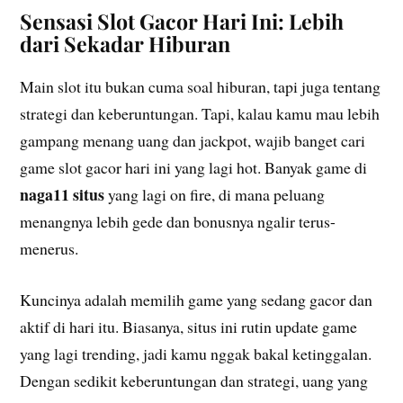
Sensasi Slot Gacor Hari Ini: Lebih
dari Sekadar Hiburan
Main slot itu bukan cuma soal hiburan, tapi juga tentang
strategi dan keberuntungan. Tapi, kalau kamu mau lebih
gampang menang uang dan jackpot, wajib banget cari
game slot gacor hari ini yang lagi hot. Banyak game di
naga11 situs
yang lagi on fire, di mana peluang
menangnya lebih gede dan bonusnya ngalir terus-
menerus.
Kuncinya adalah memilih game yang sedang gacor dan
aktif di hari itu. Biasanya, situs ini rutin update game
yang lagi trending, jadi kamu nggak bakal ketinggalan.
Dengan sedikit keberuntungan dan strategi, uang yang