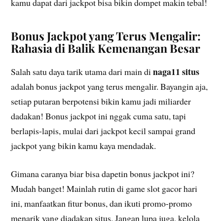
kamu dapat dari jackpot bisa bikin dompet makin tebal!
Bonus Jackpot yang Terus Mengalir:
Rahasia di Balik Kemenangan Besar
naga11 situs
Salah satu daya tarik utama dari main di
adalah bonus jackpot yang terus mengalir. Bayangin aja,
setiap putaran berpotensi bikin kamu jadi miliarder
dadakan! Bonus jackpot ini nggak cuma satu, tapi
berlapis-lapis, mulai dari jackpot kecil sampai grand
jackpot yang bikin kamu kaya mendadak.
Gimana caranya biar bisa dapetin bonus jackpot ini?
Mudah banget! Mainlah rutin di game slot gacor hari
ini, manfaatkan fitur bonus, dan ikuti promo-promo
menarik yang diadakan situs. Jangan lupa juga, kelola