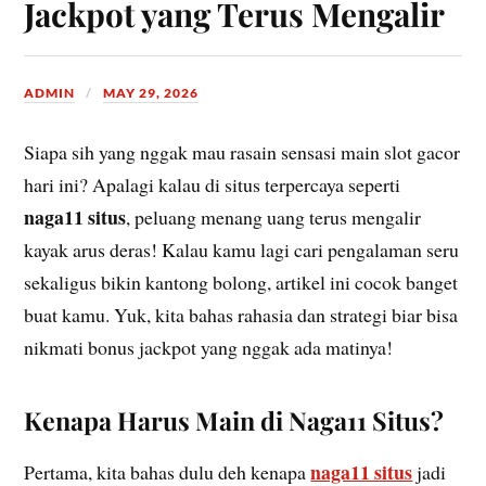
Jackpot yang Terus Mengalir
ADMIN
MAY 29, 2026
Siapa sih yang nggak mau rasain sensasi main slot gacor
hari ini? Apalagi kalau di situs terpercaya seperti
naga11 situs
, peluang menang uang terus mengalir
kayak arus deras! Kalau kamu lagi cari pengalaman seru
sekaligus bikin kantong bolong, artikel ini cocok banget
buat kamu. Yuk, kita bahas rahasia dan strategi biar bisa
nikmati bonus jackpot yang nggak ada matinya!
Kenapa Harus Main di Naga11 Situs?
naga11 situs
Pertama, kita bahas dulu deh kenapa
jadi