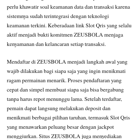
perlu khawatir soal keamanan data dan transaksi karena
sistemnya sudah terintegrasi dengan teknologi
keamanan terkini. Keberadaan link Slot Qris yang selalu
aktif menjadi bukti komitmen ZEUSBOLA menjaga
kenyamanan dan kelancaran setiap transaksi.
Mendaftar di ZEUSBOLA menjadi langkah awal yang
wajib dilakukan bagi siapa saja yang ingin menikmati
ragam permainan menarik. Proses pendaftaran yang
cepat dan simpel membuat siapa saja bisa bergabung
tanpa harus repot menunggu lama. Setelah terdaftar,
pemain dapat langsung melakukan deposit dan
menikmati berbagai pilihan taruhan, termasuk Slot Qris
yang menawarkan peluang besar dengan jackpot
menggiurkan. Situs ZEUSBOLA juga menyediakan