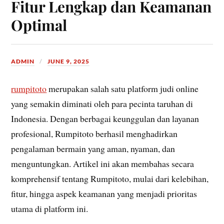
Fitur Lengkap dan Keamanan
Optimal
ADMIN
JUNE 9, 2025
rumpitoto
merupakan salah satu platform judi online
yang semakin diminati oleh para pecinta taruhan di
Indonesia. Dengan berbagai keunggulan dan layanan
profesional, Rumpitoto berhasil menghadirkan
pengalaman bermain yang aman, nyaman, dan
menguntungkan. Artikel ini akan membahas secara
komprehensif tentang Rumpitoto, mulai dari kelebihan,
fitur, hingga aspek keamanan yang menjadi prioritas
utama di platform ini.