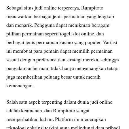
Sebagai situs judi online terpercaya, Rumpitoto
menawarkan berbagai jenis permainan yang lengkap
dan menarik. Pengguna dapat menikmati beragam
pilihan permainan seperti togel, slot online, dan
berbagai jenis permainan kasino yang populer. Variasi
ini membuat para pemain dapat memilih permainan
sesuai dengan preferensi dan strategi mereka, sehingga
pengalaman bermain tidak hanya menyenangkan tetapi
juga memberikan peluang besar untuk meraih
kemenangan.
Salah satu aspek terpenting dalam dunia judi online
adalah keamanan, dan Rumpitoto sangat
memperhatikan hal ini. Platform ini menerapkan
teknologi enkripsi terkini guna melindungi data pribadi