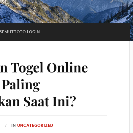
SEMUTTOTO LOGIN
n Togel Online
 Paling
an Saat Ini?
6
IN
UNCATEGORIZED