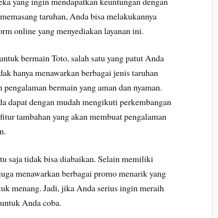
reka yang ingin mendapatkan keuntungan dengan
n memasang taruhan, Anda bisa melakukannya
orm online yang menyediakan layanan ini.
 untuk bermain Toto, salah satu yang patut Anda
tidak hanya menawarkan berbagai jenis taruhan
an pengalaman bermain yang aman dan nyaman.
da dapat dengan mudah mengikuti perkembangan
i fitur tambahan yang akan membuat pengalaman
n.
tu saja tidak bisa diabaikan. Selain memiliki
juga menawarkan berbagai promo menarik yang
 menang. Jadi, jika Anda serius ingin meraih
 untuk Anda coba.