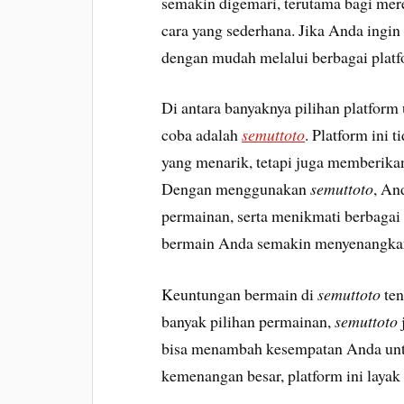
semakin digemari, terutama bagi me
cara yang sederhana. Jika Anda ingi
dengan mudah melalui berbagai platf
Di antara banyaknya pilihan platform
coba adalah
semuttoto
. Platform ini 
yang menarik, tetapi juga memberik
Dengan menggunakan
semuttoto
, An
permainan, serta menikmati berbaga
bermain Anda semakin menyenangka
Keuntungan bermain di
semuttoto
ten
banyak pilihan permainan,
semuttoto
bisa menambah kesempatan Anda untuk
kemenangan besar, platform ini layak