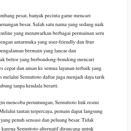
embang pesat, banyak pecinta game mencari
menangan besar. Salah satu nama yang sedang naik
n online yang menawarkan berbagai permainan seru
ngan antarmuka yang user-friendly dan fitur
pengalaman bermain yang lancar dan
yak bettor yang berbondong-bondong mencari
ses cepat dan aman ke semua layanan terbaik yang
 melalui Semuttoto daftar juga menjadi daya tarik
abung tanpa kendala berarti.
gin mencoba peruntungan, Semuttoto link resmi
 Melalui tautan terpercaya, pemain dapat langsung
yang penuh sensasi dan peluang besar. Tidak
, karena Semuttoto alternatif dirancang untuk