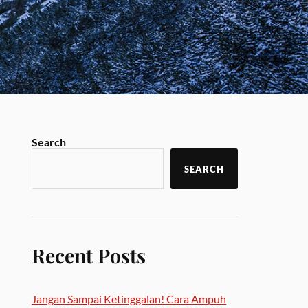
Search
SEARCH
Recent Posts
Jangan Sampai Ketinggalan! Cara Ampuh