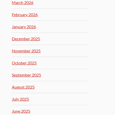
March 2026
February 2026
January 2026
December 2025
November 2025
October 2025
September 2025
August 2025
July 2025
June 2025