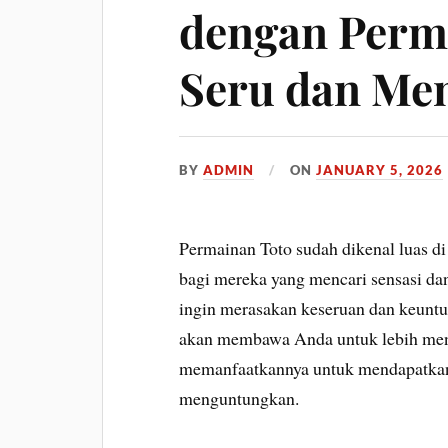
dengan Perm
Seru dan Me
BY
ADMIN
ON
JANUARY 5, 2026
Permainan Toto sudah dikenal luas di
bagi mereka yang mencari sensasi da
ingin merasakan keseruan dan keuntun
akan membawa Anda untuk lebih meng
memanfaatkannya untuk mendapatkan
menguntungkan.